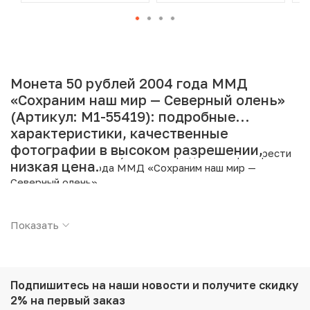
Монета 50 рублей 2004 года ММД
«Сохраним наш мир — Северный олень»
(Артикул: M1-55419): подробные
характеристики, качественные
фотографии в высоком разрешении,
Интернет магазин «Нумизмат» предлагает приобрести
низкая цена.
50 рублей 2004 года ММД «Сохраним наш мир —
Северный олень».
Подробные характеристики товара:
Показать
Страна: Россия
Номинал: 50 рублей
Год: 2004
Буквы: ММД
Подпишитесь на наши новости
и получите скидку
Металл: Золото
2% на первый заказ