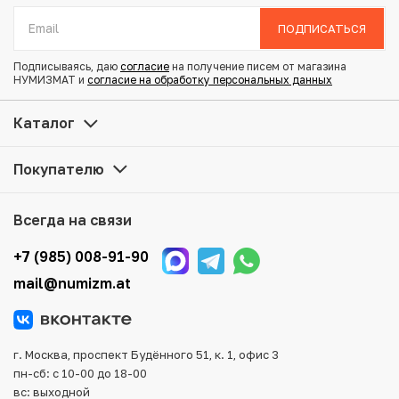
Проба: 999
Вес: 7.89 г
ПОДПИСАТЬСЯ
Диаметр: 22.6 мм
Тираж: 1.500
Подписываясь, даю
согласие
на получение писем от магазина
Состояние: Proof
НУМИЗМАТ и
согласие на обработку персональных данных
Тематика: Флора и фауна
Каталог
Купить 50 рублей 2004 года ММД «Сохраним наш мир —
Покупателю
Северный олень» по привлекательной цене можно в
нашем интернет-магазине — Вам достаточно оформить
заказ на сайте. Все монеты, представленные в каталоге,
Всегда на связи
находятся в наличии на нашем складе.
+7 (985) 008-91-90
Мы доставим Ваш заказ в любой регион России, кроме
mail@numizm.at
того, возможен самовывоз товара из офиса магазина.
Для вашего удобства представлены несколько способов
оплаты и доставки заказа. Все отправления надежно и
тщательно упаковываются, что исключает возможность
г. Москва, проспект Будённого 51, к. 1, офис 3
повреждения во время доставки.
пн-сб: с 10-00 до 18-00
вс: выходной