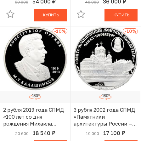
54 000
36 000
60 000
40 000
руб.
руб.
В КОРЗИНЕ
В КОРЗИНЕ
КУПИТЬ
КУПИТЬ
-10
%
-10
%
2 рубля 2019 года СПМД
3 рубля 2002 года СПМД
«100 лет со дня
«Памятники
рождения Михаила
архитектуры России —
Тимофеевича
Свято-Иоанновский
18 540
17 100
20 600
19 000
руб.
руб.
В КОРЗИНЕ
В КОРЗИНЕ
Калашникова»
женский монастырь в