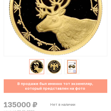
Юбилейные монеты Банка России (с 1999 года)
Памятные и инвестиционные монеты СССР и России
Иностранные монеты
Неофициальные выпуски монет (Unusual)
Античные и средневековые монеты
Наборы монет
Инвестиционные монеты
В продаже был именно тот экземпляр,
который представлен на фото
135000
₽
Нет в наличии