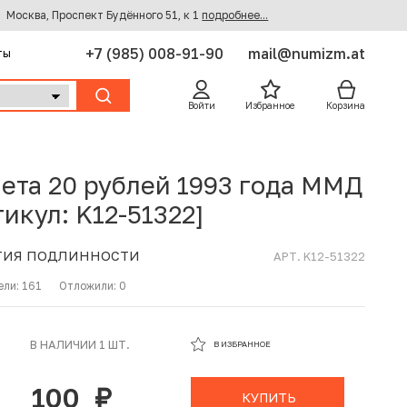
Москва, Проспект Будённого 51, к 1
подробнее...
+7 (985) 008-91-90
mail@numizm.at
ты
Войти
Избранное
Корзина
ета 20 рублей 1993 года ММД
тикул: K12-51322]
ТИЯ ПОДЛИННОСТИ
АРТ. K12-51322
ели:
161
Отложили:
0
В ИЗБРАННОМ
В НАЛИЧИИ 1 ШТ.
В ИЗБРАННОЕ
В КОРЗИНЕ
100
руб.
КУПИТЬ