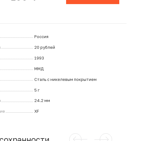
Россия
л
20 рублей
1993
ММД
Сталь с никелевым покрытием
5 г
р
24.2 мм
ние
XF
 сохранности