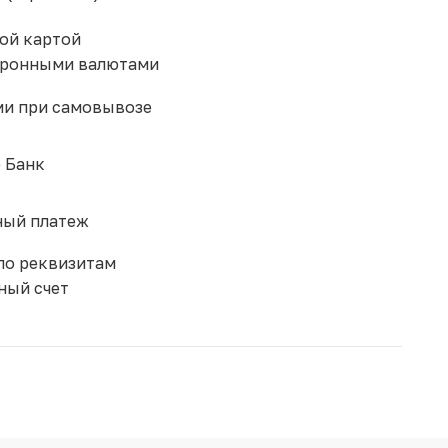
ой картой
тронными валютами
и при самовывозе
 Банк
ый платеж
по реквизитам
ный счет