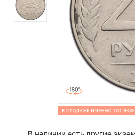
Иностранные монеты
Неофициальные выпуски монет (Unusual)
Античные и средневековые монеты
Наборы монет
Инвестиционные монеты
В ПРОДАЖЕ ИМЕННО ТОТ ЭКЗ
В наличии есть другие экзе