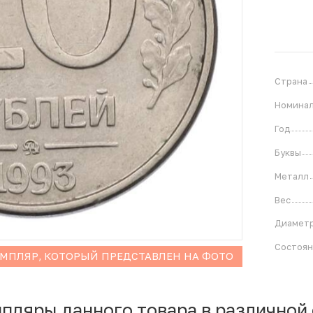
Страна
Номина
Год
Буквы
Металл
Вес
Диамет
Состоя
ЕМПЛЯР, КОТОРЫЙ ПРЕДСТАВЛЕН НА ФОТО
мпляры данного товара в различной