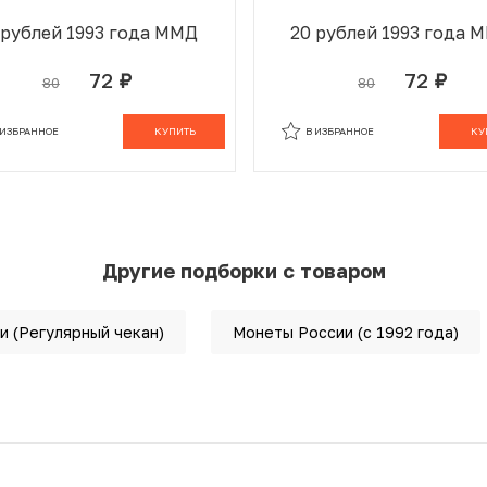
 рублей 1993 года ММД
20 рублей 1993 года 
72
72
80
80
руб.
руб.
 ИЗБРАННОМ
В КОРЗИНЕ
В ИЗБРАННОМ
В К
 ИЗБРАННОЕ
КУПИТЬ
В ИЗБРАННОЕ
КУ
Другие подборки с товаром
и (Регулярный чекан)
Монеты России (с 1992 года)