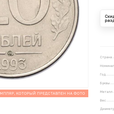
Ски
раз
Перио
Начал
Оконч
В
1
Страна
Номина
Год
Буквы
Металл
ЕМПЛЯР, КОТОРЫЙ ПРЕДСТАВЛЕН НА ФОТО
Вес
Диамет