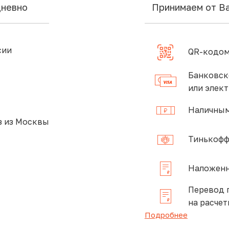
дневно
Принимаем от В
сии
QR-кодом
Банковск
или элек
Наличным
 из Москвы
Тинькофф
Наложенн
Перевод 
на расчет
Подробнее