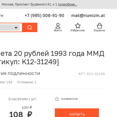
Москва, Проспект Будённого 51, к 1
подробнее...
+7 (985) 008-91-90
mail@numizm.at
ты
Войти
Избранное
Корзина
ета 20 рублей 1993 года ММД
тикул: K12-31249]
ТИЯ ПОДЛИННОСТИ
АРТ. K12-31249
ели:
149
Отложили:
1
В ИЗБРАННОМ
В НАЛИЧИИ 1 ШТ.
В ИЗБРАННОЕ
В КОРЗИНЕ
120
руб.
108
руб.
КУПИТЬ