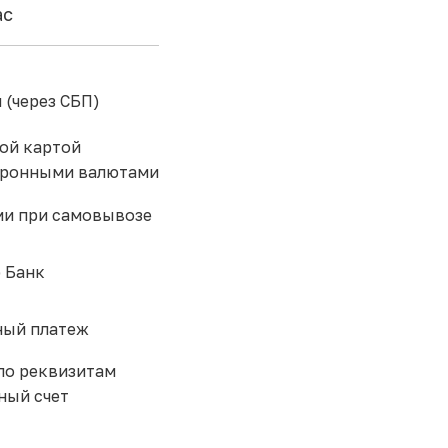
ас
 (через СБП)
ой картой
тронными валютами
и при самовывозе
 Банк
ый платеж
по реквизитам
ный счет