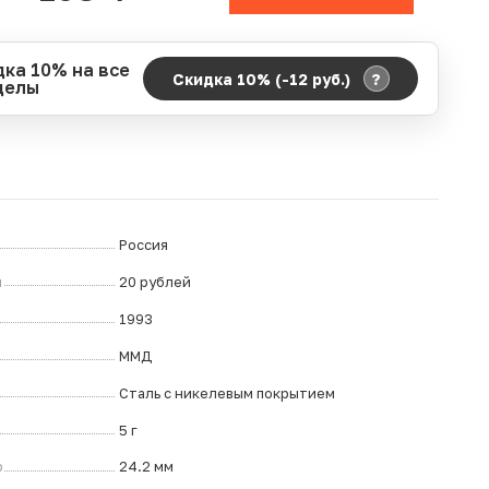
дка 10% на все
?
Скидка 10% (-12
руб.
)
делы
д действия акции:
о:
06.08.2026 00:00
ание:
07.08.2026 23:59
ремя до окончания:
12
дн.
ч.
Россия
л
20 рублей
1993
ММД
Сталь с никелевым покрытием
5 г
р
24.2 мм