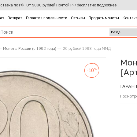
ставка по РФ. От 5000 рублей Почтой РФ бесплатно
подробнее...
каз
Возврат
Гарантия подлинности
Отзывы
Продать монеты
Контак
Монеты России (с 1992 года)
20 рублей 1993 года ММД
Мон
%
-10
%
%
[Ар
-10
-10
ГАРАН
Посмотр