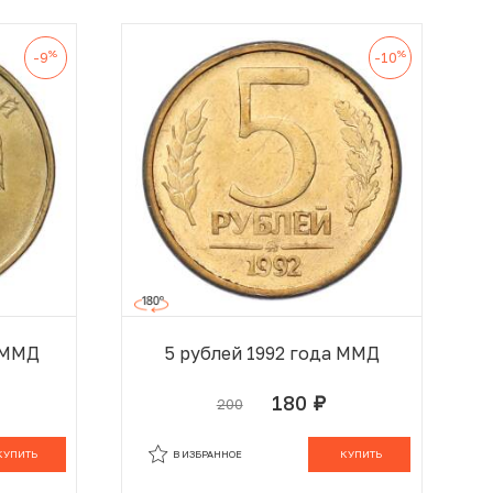
%
%
-9
-10
а ММД
5 рублей 1992 года ММД
180
200
руб.
 КОРЗИНЕ
В КОРЗИНЕ
КУПИТЬ
В ИЗБРАННОЕ
КУПИТЬ