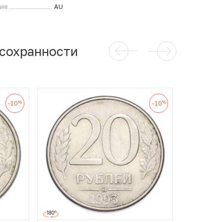
ние
AU
 сохранности
%
%
-10
-10