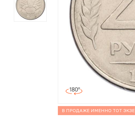
Иностранные монеты
Неофициальные выпуски монет (Unusual)
Античные и средневековые монеты
Наборы монет
Инвестиционные монеты
В ПРОДАЖЕ ИМЕННО ТОТ ЭКЗ