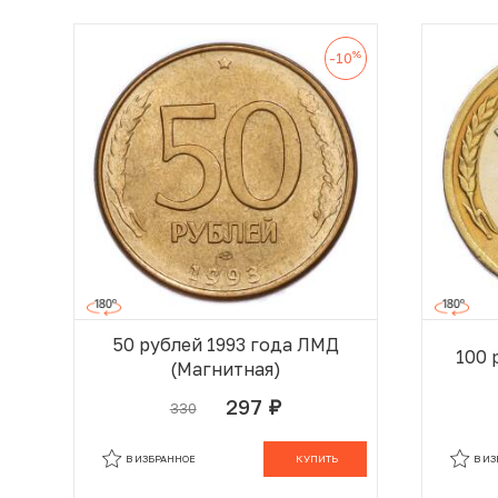
%
-10
50 рублей 1993 года ЛМД
100 
(Магнитная)
297
330
руб.
В КОРЗИНЕ
В ИЗБРАННОЕ
КУПИТЬ
В И