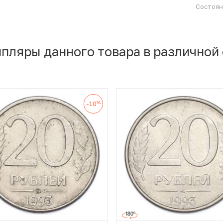
Состоя
мпляры данного товара в различной
%
-10