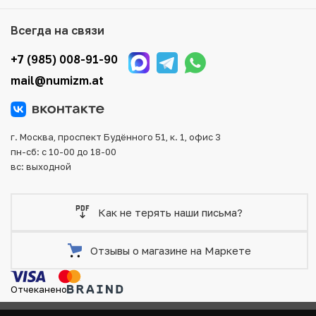
Мы доставим Ваш заказ в любой регион России, кроме
Всегда на связи
того, возможен самовывоз товара из офиса магазина.
Для вашего удобства представлены несколько способов
+7 (985) 008-91-90
оплаты и доставки заказа. Все отправления надежно и
mail@numizm.at
тщательно упаковываются, что исключает возможность
повреждения во время доставки.
г. Москва, проспект Будённого 51, к. 1, офис 3
пн-сб: с 10-00 до 18-00
вс: выходной
Как не терять наши письма?
Отзывы о магазине на Маркете
Отчеканено