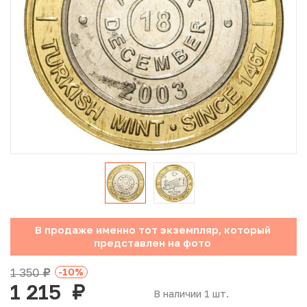
Юбилейные монеты Банка России (с 1999 года)
Памятные и инвестиционные монеты СССР и России
Иностранные монеты
Неофициальные выпуски монет (Unusual)
Античные и средневековые монеты
Наборы монет
Инвестиционные монеты
В продаже именно тот экземпляр, который
представлен на фото
1 350
-10
%
руб.
1 215
руб.
В наличии 1 шт.