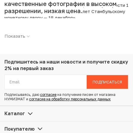
качественные фотографии в высоком
Интернет магазин «Нумизмат» предлагает приобрести 1
разрешении, низкая цена.
миллион лир 2003 года Турция «535 лет Стамбульскому
монетному двору — 18 декабря».
Подробные характеристики товара:
Показать
Страна: Турция
Номинал: 1000000 лир
Год: 2003
Металл: Биметалл
Подпишитесь на наши новости
и получите скидку
Вес: 11.87 г
2% на первый заказ
Диаметр: 32.1 мм
Состояние: AU
ПОДПИСАТЬСЯ
Подписываясь, даю
согласие
на получение писем от магазина
Купить 1 миллион лир 2003 года Турция «535 лет
НУМИЗМАТ и
согласие на обработку персональных данных
Стамбульскому монетному двору — 18 декабря» по
привлекательной цене можно в нашем интернет-
Каталог
магазине — Вам достаточно оформить заказ на сайте.
Все монеты, представленные в каталоге, находятся в
Покупателю
наличии на нашем складе.