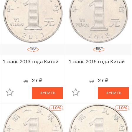
1 юань 2013 года Китай
1 юань 2015 года Китай
27
27
30
30
руб.
руб.
В КОРЗИНЕ
В КОРЗИНЕ
КУПИТЬ
КУПИТЬ
-10
%
-10
%