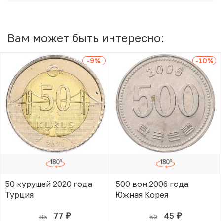
Вам может быть интересно:
-9
%
-10
%
50 курушей 2020 года
500 вон 2006 года
Турция
Южная Корея
77
45
85
50
руб.
руб.
В КОРЗИНЕ
В КОРЗИНЕ