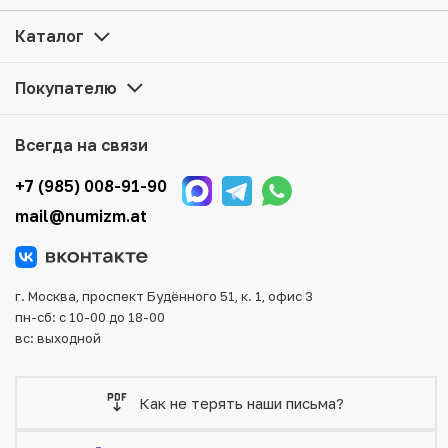
Стамбульскому монетному двору — 14 декабря» по
привлекательной цене можно в нашем интернет-
Каталог
магазине — Вам достаточно оформить заказ на сайте.
Все монеты, представленные в каталоге, находятся в
Покупателю
наличии на нашем складе.
Мы доставим Ваш заказ в любой регион России, кроме
Всегда на связи
того, возможен самовывоз товара из офиса магазина.
Для вашего удобства представлены несколько способов
+7 (985) 008-91-90
оплаты и доставки заказа. Все отправления надежно и
mail@numizm.at
тщательно упаковываются, что исключает возможность
повреждения во время доставки.
г. Москва, проспект Будённого 51, к. 1, офис 3
пн-сб: с 10-00 до 18-00
вс: выходной
Как не терять наши письма?