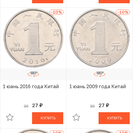
-10
%
-10
%
1 юань 2016 года Китай
1 юань 2009 года Китай
27
27
30
30
руб.
руб.
В КОРЗИНЕ
В КОРЗИНЕ
КУПИТЬ
КУПИТЬ
-10
%
-10
%