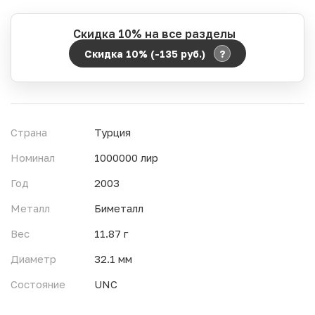
Скидка 10% на все разделы
?
Скидка 10% (-135
руб.
)
Период действия акции:
Начало:
06.08.2026 00:00
Окончание:
07.08.2026 23:59
Страна
Турция
Время до окончания:
1
11
дн.
ч.
Номинал
1000000 лир
Год
2003
Металл
Биметалл
Вес
11.87 г
Диаметр
32.1 мм
Состояние
UNC