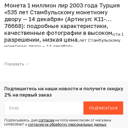
Монета 1 миллион лир 2003 года Турция
«535 лет Стамбульскому монетному
двору — 14 декабря» (Артикул: K11-
76668): подробные характеристики,
качественные фотографии в высоком
Интернет магазин «Нумизмат» предлагает приобрести 1
разрешении, низкая цена.
миллион лир 2003 года Турция «535 лет Стамбульскому
монетному двору — 14 декабря».
Подробные характеристики товара:
Показать
Страна: Турция
Номинал: 1000000 лир
Год: 2003
Металл: Биметалл
Подпишитесь на наши новости
и получите скидку
Вес: 11.87 г
2% на первый заказ
Диаметр: 32.1 мм
Состояние: UNC
ПОДПИСАТЬСЯ
Подписываясь, даю
согласие
на получение писем от магазина
Купить 1 миллион лир 2003 года Турция «535 лет
НУМИЗМАТ и
согласие на обработку персональных данных