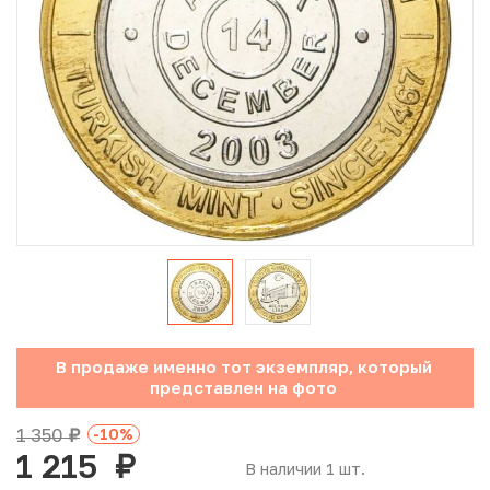
Юбилейные монеты Банка России (с 1999 года)
Памятные и инвестиционные монеты СССР и России
Иностранные монеты
Неофициальные выпуски монет (Unusual)
Античные и средневековые монеты
Наборы монет
Инвестиционные монеты
В продаже именно тот экземпляр, который
представлен на фото
1 350
-10
%
руб.
1 215
руб.
В наличии 1 шт.