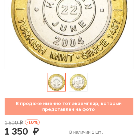
Юбилейные монеты Банка России (с 1999 года)
Памятные и инвестиционные монеты СССР и России
Иностранные монеты
Неофициальные выпуски монет (Unusual)
Античные и средневековые монеты
Наборы монет
Инвестиционные монеты
В продаже именно тот экземпляр, который
представлен на фото
1 500
-10
%
руб.
1 350
руб.
В наличии 1 шт.