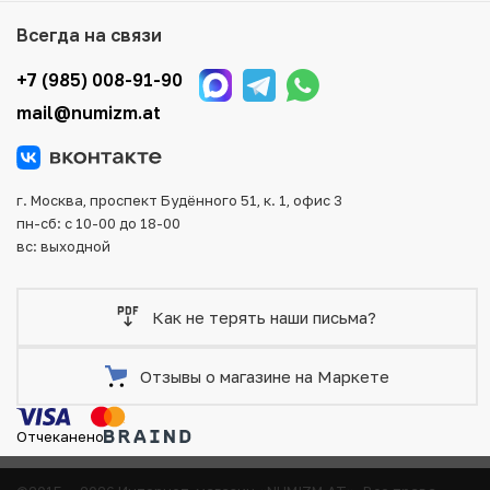
Мы доставим Ваш заказ в любой регион России, кроме
Всегда на связи
того, возможен самовывоз товара из офиса магазина.
Для вашего удобства представлены несколько способов
+7 (985) 008-91-90
оплаты и доставки заказа. Все отправления надежно и
mail@numizm.at
тщательно упаковываются, что исключает возможность
повреждения во время доставки.
г. Москва, проспект Будённого 51, к. 1, офис 3
пн-сб: с 10-00 до 18-00
вс: выходной
Как не терять наши письма?
Отзывы о магазине на Маркете
Отчеканено