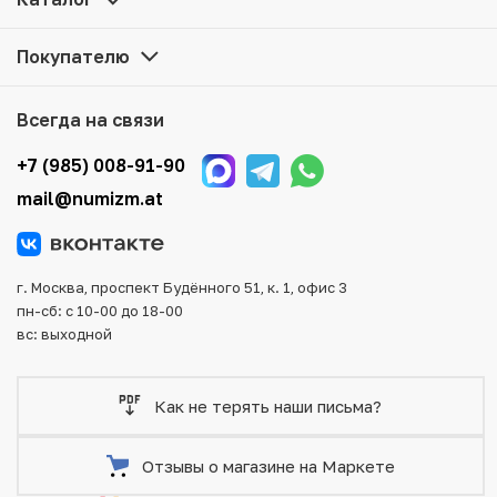
цене можно в нашем интернет-магазине — Вам
достаточно оформить заказ на сайте. Все монеты,
Покупателю
представленные в каталоге, находятся в наличии на
нашем складе.
Всегда на связи
Мы доставим Ваш заказ в любой регион России, кроме
того, возможен самовывоз товара из офиса магазина.
+7 (985) 008-91-90
Для вашего удобства представлены несколько способов
mail@numizm.at
оплаты и доставки заказа. Все отправления надежно и
тщательно упаковываются, что исключает возможность
повреждения во время доставки.
г. Москва, проспект Будённого 51, к. 1, офис 3
пн-сб: с 10-00 до 18-00
вс: выходной
Как не терять наши письма?
Отзывы о магазине на Маркете