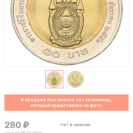
Юбилейные монеты Банка России (с 1999 года)
Памятные и инвестиционные монеты СССР и России
Иностранные монеты
Неофициальные выпуски монет (Unusual)
Античные и средневековые монеты
Наборы монет
Инвестиционные монеты
В продаже был именно тот экземпляр,
который представлен на фото
280
₽
Нет в наличии
цена от 28.02.2024