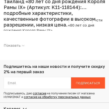
Таиланд «80 лет со дня рождения Короля
Рамы IX» (Артикул: K11-118144):
подробные характеристики,
качественные фотографии в высоком
Интернет магазин «Нумизмат» предлагает приобрести
разрешении, низкая цена.
10 бат 2007 года (BE 2550) Таиланд «80 лет со дня
рождения Короля Рамы IX».
Подробные характеристики товара:
Показать
Страна: Таиланд
Номинал: 10 бат
Год: 2007
Металл: Биметалл
Подпишитесь на наши новости
и получите скидку
Вес: 8.5 г
2% на первый заказ
Диаметр: 26 мм
Состояние: UNC
ПОДПИСАТЬСЯ
Тематика: Выдающиеся личности
Подписываясь, даю
согласие
на получение писем от магазина
НУМИЗМАТ и
согласие на обработку персональных данных
Купить 10 бат 2007 года (BE 2550) Таиланд «80 лет со
дня рождения Короля Рамы IX» по привлекательной
Каталог