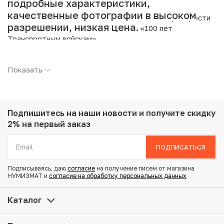
подробные характеристики,
качественные фотографии в высоком
Интернет магазин «Нумизмат» предлагает приобрести
разрешении, низкая цена.
10 бат 2005 года (BE 2548) Таиланд «100 лет
Транспортным войскам».
Подробные характеристики товара:
Показать
Страна: Таиланд
Номинал: 10 бат
Год: 2005
Металл: Биметалл
Подпишитесь на наши новости
и получите скидку
Вес: 8.5 г
2% на первый заказ
Диаметр: 26 мм
Тираж: 3.000.000
ПОДПИСАТЬСЯ
Состояние: UNC
Подписываясь, даю
согласие
на получение писем от магазина
НУМИЗМАТ и
согласие на обработку персональных данных
Купить 10 бат 2005 года (BE 2548) Таиланд «100 лет
Транспортным войскам» по привлекательной цене
Каталог
можно в нашем интернет-магазине — Вам достаточно
оформить заказ на сайте. Все монеты, представленные