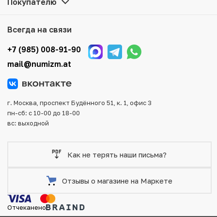
Покупателю
в каталоге, находятся в наличии на нашем складе.
Мы доставим Ваш заказ в любой регион России, кроме
Всегда на связи
того, возможен самовывоз товара из офиса магазина.
Для вашего удобства представлены несколько способов
+7 (985) 008-91-90
оплаты и доставки заказа. Все отправления надежно и
mail@numizm.at
тщательно упаковываются, что исключает возможность
повреждения во время доставки.
г. Москва, проспект Будённого 51, к. 1, офис 3
пн-сб: с 10-00 до 18-00
вс: выходной
Как не терять наши письма?
Отзывы о магазине на Маркете
Отчеканено