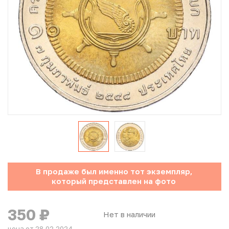
Юбилейные монеты Банка России (с 1999 года)
Памятные и инвестиционные монеты СССР и России
Иностранные монеты
Неофициальные выпуски монет (Unusual)
Античные и средневековые монеты
Наборы монет
Инвестиционные монеты
В продаже был именно тот экземпляр,
который представлен на фото
350
₽
Нет в наличии
цена от 28.02.2024