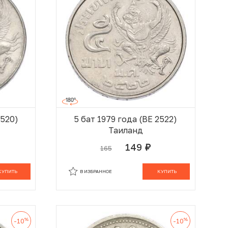
2520)
5 бат 1979 года (BE 2522)
Таиланд
149
165
руб.
 КОРЗИНЕ
В КОРЗИНЕ
КУПИТЬ
В ИЗБРАННОЕ
КУПИТЬ
%
%
-10
-10