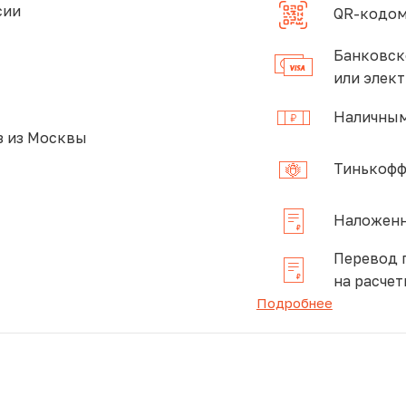
сии
QR-кодом
Банковск
или элек
Наличным
 из Москвы
Тинькофф
Наложенн
Перевод 
на расчет
Подробнее