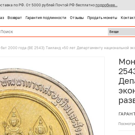
ставка по РФ. От 5000 рублей Почтой РФ бесплатно
подробнее...
каз
Возврат
Гарантия подлинности
Отзывы
Продать монеты
Контак
 бат 2000 года (BE 2543) Таиланд «50 лет Департаменту национальной эк
Мон
254
Деп
эко
раз
ГАРАН
Посмотр