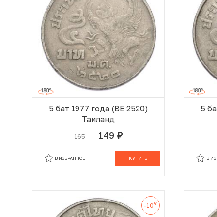
5 бат 1977 года (BE 2520)
5 ба
Таиланд
149
165
руб.
В КОРЗИНЕ
В ИЗБРАННОЕ
КУПИТЬ
В И
%
-10