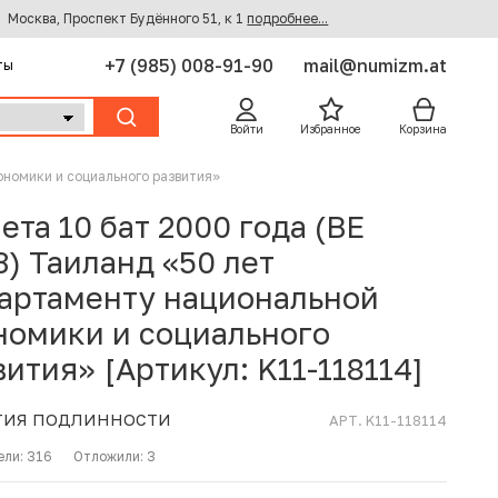
Москва, Проспект Будённого 51, к 1
подробнее...
+7 (985) 008-91-90
mail@numizm.at
ты
Войти
Избранное
Корзина
ономики и социального развития»
ета 10 бат 2000 года (BE
3) Таиланд «50 лет
артаменту национальной
номики и социального
вития» [Артикул: K11-118114]
ТИЯ ПОДЛИННОСТИ
АРТ. K11-118114
ели:
316
Отложили:
3