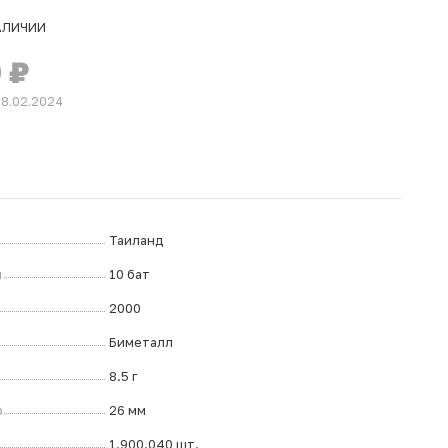
АЛИЧИИ
0
₽
28.02.2024
Таиланд
л
10 бат
2000
Биметалл
8.5 г
р
26 мм
1.900.040 шт.