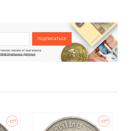
ПОДПИСАТЬСЯ
чение писем от магазина
 персональных данных
%
%
-10
-10