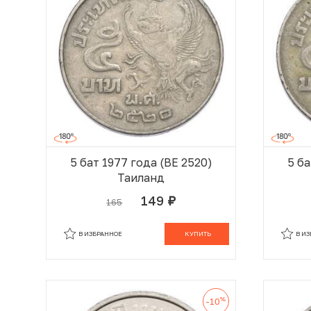
5 бат 1977 года (BE 2520)
5 ба
Таиланд
149
165
руб.
В КОРЗИНЕ
В ИЗБРАННОЕ
КУПИТЬ
В И
%
-10