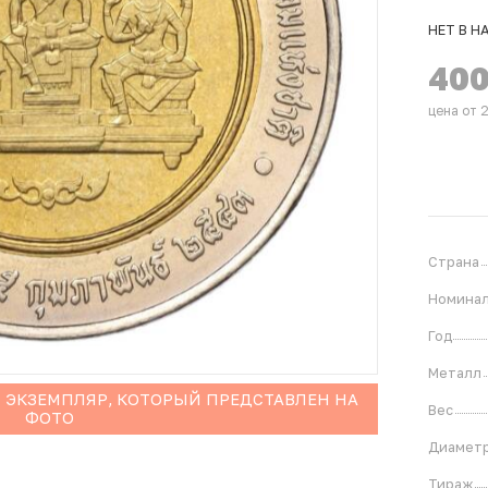
НЕТ В Н
40
цена от 
Страна
Номина
Год
Металл
 ЭКЗЕМПЛЯР, КОТОРЫЙ ПРЕДСТАВЛЕН НА
Вес
ФОТО
Диамет
Тираж