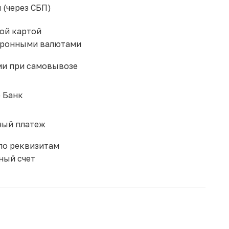
 (через СБП)
ой картой
тронными валютами
и при самовывозе
 Банк
ый платеж
по реквизитам
ный счет