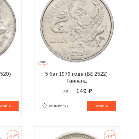
2520)
5 бат 1979 года (BE 2522)
Таиланд
149
165
руб.
 КОРЗИНЕ
В КОРЗИНЕ
КУПИТЬ
В ИЗБРАННОЕ
КУПИТЬ
%
%
-10
-10