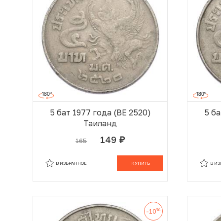
5 бат 1977 года (BE 2520)
5 ба
Таиланд
149
165
руб.
В КОРЗИНЕ
В ИЗБРАННОЕ
КУПИТЬ
В И
%
-10