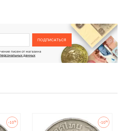
ПОДПИСАТЬСЯ
чение писем от магазина
 персональных данных
%
%
-10
-10