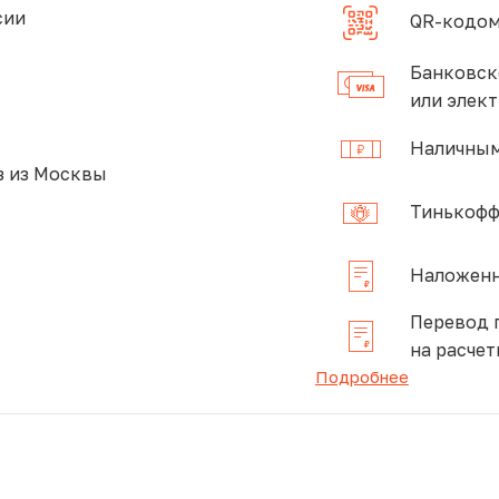
сии
QR-кодом
Банковск
или элек
Наличным
 из Москвы
Тинькофф
Наложенн
Перевод 
на расчет
Подробнее