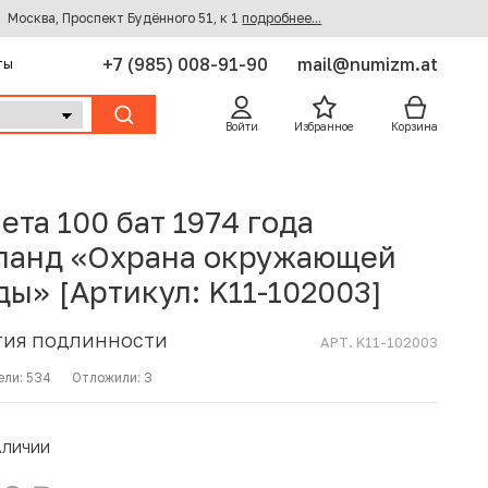
Москва, Проспект Будённого 51, к 1
подробнее...
+7 (985) 008-91-90
mail@numizm.at
ты
Войти
Избранное
Корзина
ета 100 бат 1974 года
ланд «Охрана окружающей
ды» [Артикул: K11-102003]
ТИЯ ПОДЛИННОСТИ
АРТ. K11-102003
ели:
534
Отложили:
3
АЛИЧИИ