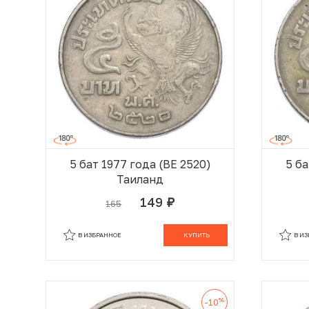
5 бат 1977 года (BE 2520)
5 ба
Таиланд
149
165
руб.
В КОРЗИНЕ
В ИЗБРАННОЕ
КУПИТЬ
В И
%
-10