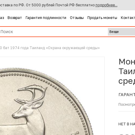
ставка по РФ. От 5000 рублей Почтой РФ бесплатно
подробнее...
каз
Возврат
Гарантия подлинности
Отзывы
Продать монеты
Контак
0 бат 1974 года Таиланд «Охрана окружающей среды»
Мон
Таи
сре
ГАРАН
Посмотр
НЕТ В Н