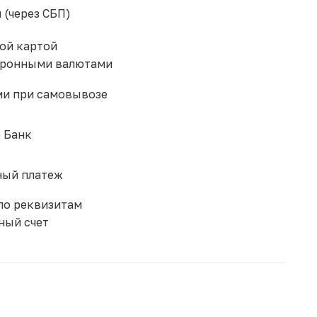
 (через СБП)
ой картой
тронными валютами
и при самовывозе
 Банк
ый платеж
по реквизитам
ный счет