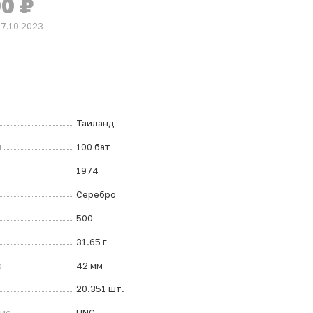
00
₽
07.10.2023
Таиланд
л
100 бат
1974
Серебро
500
31.65 г
р
42 мм
20.351 шт.
ние
UNC