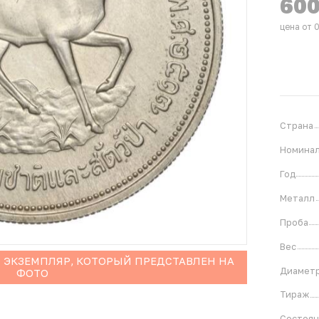
60
цена от 
Страна
Номина
Год
Металл
Проба
Вес
 ЭКЗЕМПЛЯР, КОТОРЫЙ ПРЕДСТАВЛЕН НА
Диамет
ФОТО
Тираж
Состоя