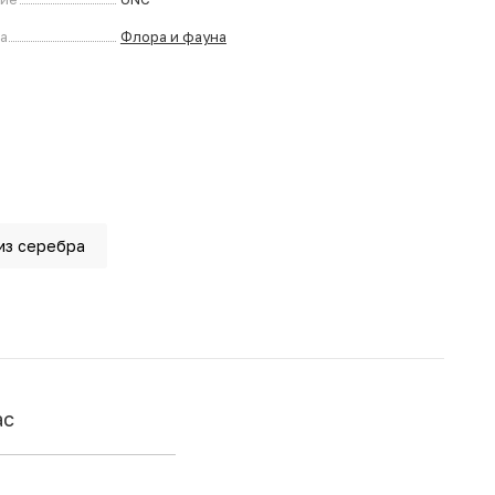
а
Флора и фауна
из серебра
ас