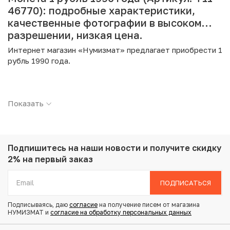
46770): подробные характеристики,
качественные фотографии в высоком
разрешении, низкая цена.
Интернет магазин «Нумизмат» предлагает приобрести 1
рубль 1990 года.
Подробные характеристики товара:
Показать
Страна: СССР
Номинал: 1 рубль
Год: 1990
Металл: Медно-никелевый сплав
Вес: 7.5 г
Подпишитесь на наши новости
и получите скидку
Диаметр: 27 мм
2% на первый заказ
Состояние: XF
ПОДПИСАТЬСЯ
Купить 1 рубль 1990 года по привлекательной цене
Подписываясь, даю
согласие
на получение писем от магазина
можно в нашем интернет-магазине — Вам достаточно
НУМИЗМАТ и
согласие на обработку персональных данных
оформить заказ на сайте. Все монеты, представленные