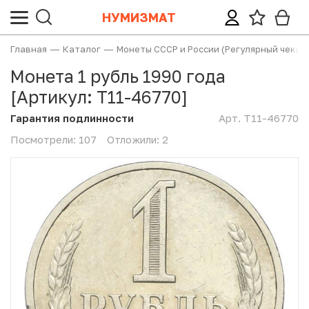
НУМИЗМАТ
Главная
Каталог
Монеты СССР и России (Регулярный чекан
Все монеты
Все банкноты
Все ордена, медали, знаки
Все жетоны и настольные медали
Все почтовые марки, конверты, открытки
Все аксессуары и литература
Монета 1 рубль 1990 года
Категории (тематики)
Банкноты России и СССР
Награды
Настольные медали
Почтовые марки СССР и России
Аксессуары LEUCHTTURM
[Артикул: T11-46770]
Гарантия подлинности
Арт. T11-46770
Монеты Допетровской Руси («Чешуйки»)
Иностранные банкноты
Значки
Жетоны
Почтовые марки стран мира
Аксессуары других производителей
Посмотрели:
107
Отложили:
2
Монеты Российской империи
Неофициальные выпуски банкнот (Unusual)
Непочтовые марки СССР и России
Литература
Монеты СССР и России (Регулярный чекан)
Акции и облигации
Непочтовые марки иностранные
Региональные и специальные выпуски монет СССР и
Лотерейные билеты
Спецвыпуски марок (листы, блоки, сцепки)
РФ
Прочие бумаги (билеты, талоны, квитанции)
Почтовые карточки, конверты, открытки
Юбилейные монеты СССР и России (1965-1995)