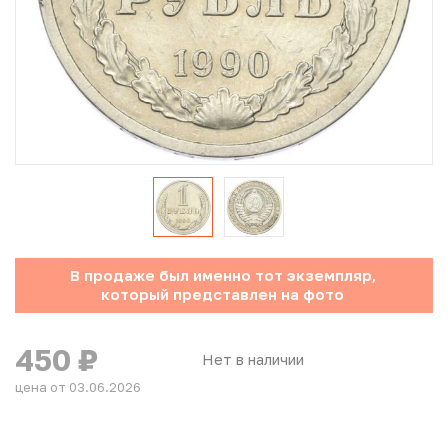
Юбилейные монеты Банка России (с 1999 года)
Памятные и инвестиционные монеты СССР и России
Иностранные монеты
Неофициальные выпуски монет (Unusual)
Античные и средневековые монеты
Наборы монет
В продаже был именно тот экземпляр,
который представлен на фото
Инвестиционные монеты
450
₽
Нет в наличии
цена от 03.06.2026