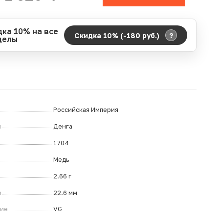
дка 10% на все
?
Скидка 10% (-180
руб.
)
делы
д действия акции:
о:
06.08.2026 00:00
ание:
07.08.2026 23:59
ремя до окончания:
22
дн.
ч.
Российская Империя
л
Денга
1704
Медь
2.66 г
р
22.6 мм
ние
VG