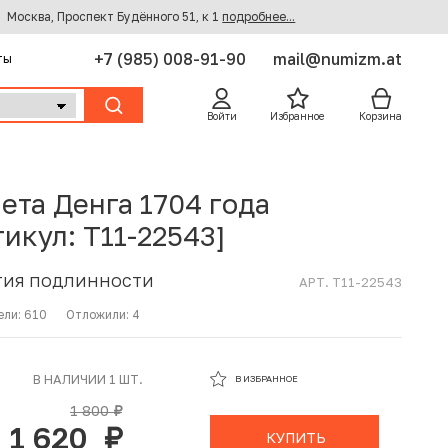
Москва, Проспект Будённого 51, к 1
подробнее...
+7 (985) 008-91-90
mail@numizm.at
ты
Войти
Избранное
Корзина
ета Денга 1704 года
тикул: T11-22543]
ТИЯ ПОДЛИННОСТИ
АРТ. T11-22543
ели:
610
Отложили:
4
В ИЗБРАННОМ
В НАЛИЧИИ 1 ШТ.
В ИЗБРАННОЕ
В КОРЗИНЕ
1 800
руб.
1 620
руб.
КУПИТЬ