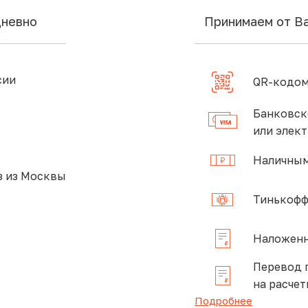
дневно
Принимаем от В
сии
QR-кодом
Банковск
или элек
Наличным
 из Москвы
Тинькофф
Наложенн
Перевод 
на расчет
Подробнее