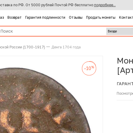
ставка по РФ. От 5000 рублей Почтой РФ бесплатно
подробнее...
каз
Возврат
Гарантия подлинности
Отзывы
Продать монеты
Контак
ской России (1700-1917)
Денга 1704 года
Мон
%
-10
%
%
[Ар
-10
-10
ГАРАН
Посмотр