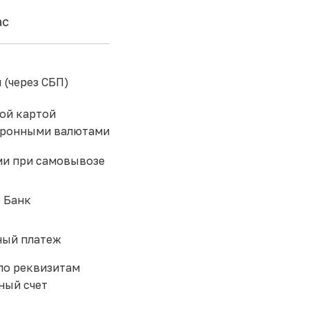
ас
 (через СБП)
ой картой
тронными валютами
и при самовывозе
 Банк
ый платеж
по реквизитам
ный счет