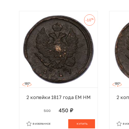
%
-10
2 копейки 1817 года ЕМ НМ
2 ко
450
500
руб.
В КОРЗИНЕ
В ИЗБРАННОЕ
КУПИТЬ
В И