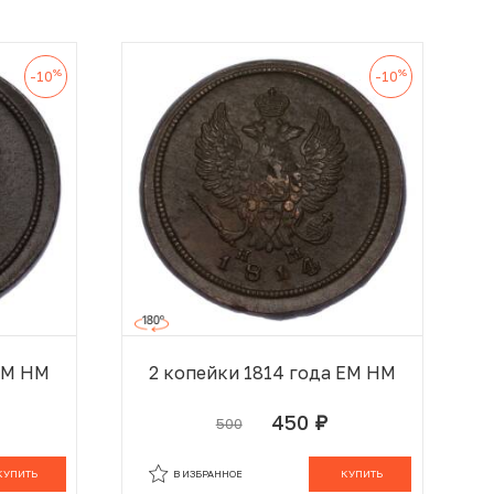
%
%
-10
-10
 ЕМ НМ
2 копейки 1814 года ЕМ НМ
450
500
руб.
 КОРЗИНЕ
В КОРЗИНЕ
КУПИТЬ
В ИЗБРАННОЕ
КУПИТЬ