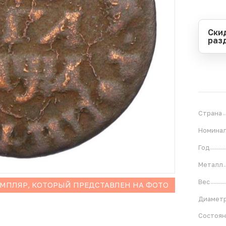
Ски
раз
Перио
Начал
Оконч
В
1
Страна
Номина
Год
Металл
Вес
ЕМПЛЯР, КОТОРЫЙ ПРЕДСТАВЛЕН НА ФОТО
Диамет
Состоя