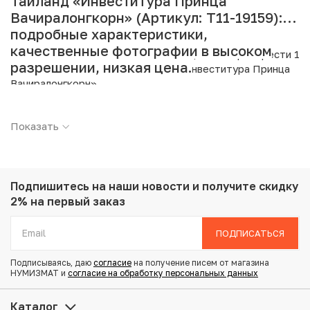
Таиланд «Инвеститура Принца
Вачиралонгкорн» (Артикул: T11-19159):
подробные характеристики,
качественные фотографии в высоком
Интернет магазин «Нумизмат» предлагает приобрести 1
разрешении, низкая цена.
бат 1972 года (BE 2515) Таиланд «Инвеститура Принца
Вачиралонгкорн».
Подробные характеристики товара:
Показать
Страна: Таиланд
Номинал: 1 бат
Год: 1972
Металл: Медно-никелевый сплав
Подпишитесь на наши новости
и получите скидку
Вес: 7.5 г
2% на первый заказ
Диаметр: 26.9 мм
Тираж: 9.000.000
ПОДПИСАТЬСЯ
Состояние: AU
Тематика: Выдающиеся личности
Подписываясь, даю
согласие
на получение писем от магазина
НУМИЗМАТ и
согласие на обработку персональных данных
Купить 1 бат 1972 года (BE 2515) Таиланд «Инвеститура
Каталог