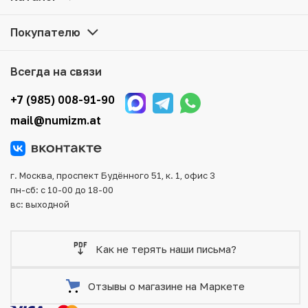
Принца Вачиралонгкорн» по привлекательной цене
можно в нашем интернет-магазине — Вам достаточно
Покупателю
оформить заказ на сайте. Все монеты, представленные
в каталоге, находятся в наличии на нашем складе.
Всегда на связи
Мы доставим Ваш заказ в любой регион России, кроме
того, возможен самовывоз товара из офиса магазина.
+7 (985) 008-91-90
Для вашего удобства представлены несколько способов
mail@numizm.at
оплаты и доставки заказа. Все отправления надежно и
тщательно упаковываются, что исключает возможность
повреждения во время доставки.
г. Москва, проспект Будённого 51, к. 1, офис 3
пн-сб: с 10-00 до 18-00
вс: выходной
Как не терять наши письма?
Отзывы о магазине на Маркете