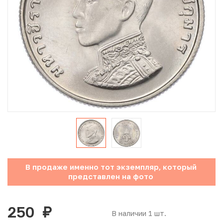
Юбилейные монеты Банка России (с 1999 года)
Памятные и инвестиционные монеты СССР и России
Иностранные монеты
Неофициальные выпуски монет (Unusual)
Античные и средневековые монеты
Наборы монет
Инвестиционные монеты
В продаже именно тот экземпляр, который
представлен на фото
250
руб.
В наличии 1 шт.