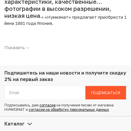
характеристики, качественные
фотографии в высоком разрешении,
низкая цена.
Интернет магазин «Нумизмат» предлагает приобрести 1
йена 1881 года Япония.
Подробные характеристики товара:
Показать
Страна: Япония
Номинал: 1 йена
Год: 1881
Металл: Серебро
Проба: 900
Подпишитесь на наши новости
и получите скидку
Вес: 26.96 г
2% на первый заказ
Диаметр: 38.6 мм
Тираж: 2.927.409
ПОДПИСАТЬСЯ
Состояние: XF
Подписываясь, даю
согласие
на получение писем от магазина
НУМИЗМАТ и
согласие на обработку персональных данных
Купить 1 йена 1881 года Япония по привлекательной
цене можно в нашем интернет-магазине — Вам
Каталог
достаточно оформить заказ на сайте. Все монеты,