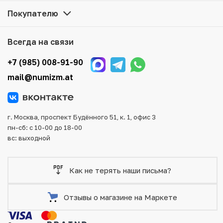
представленные в каталоге, находятся в наличии на
Покупателю
нашем складе.
Мы доставим Ваш заказ в любой регион России, кроме
Всегда на связи
того, возможен самовывоз товара из офиса магазина.
Для вашего удобства представлены несколько способов
+7 (985) 008-91-90
оплаты и доставки заказа. Все отправления надежно и
mail@numizm.at
тщательно упаковываются, что исключает возможность
повреждения во время доставки.
г. Москва, проспект Будённого 51, к. 1, офис 3
пн-сб: с 10-00 до 18-00
вс: выходной
Как не терять наши письма?
Отзывы о магазине на Маркете