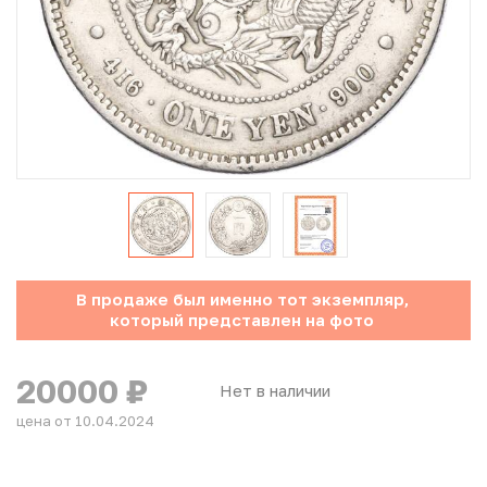
Юбилейные монеты Банка России (с 1999 года)
Памятные и инвестиционные монеты СССР и России
Иностранные монеты
Неофициальные выпуски монет (Unusual)
Античные и средневековые монеты
Наборы монет
В продаже был именно тот экземпляр,
который представлен на фото
Инвестиционные монеты
20000
₽
Нет в наличии
цена от 10.04.2024