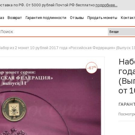
ставка по РФ. От 5000 рублей Почтой РФ бесплатно
подробнее...
каз
Возврат
Гарантия подлинности
Отзывы
Продать монеты
Контак
абор из 2 монет 10 рублей 2017 года «Российская Федерация» (Выпуск 11
Наб
%
-67
год
(Вы
от 
ГАРАН
Посмотр