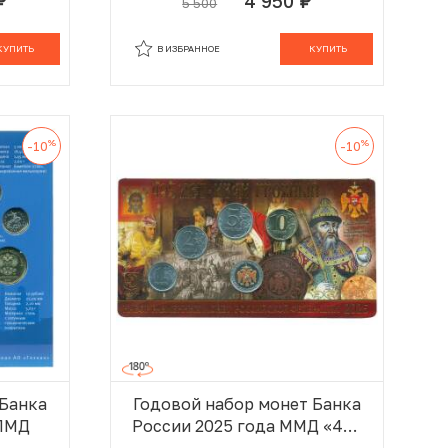
4 950
5 500
уб.
руб.
никелевым жетоном)
 КОРЗИНЕ
В КОРЗИНЕ
КУПИТЬ
В ИЗБРАННОЕ
КУПИТЬ
%
%
-10
-10
 Банка
Годовой набор монет Банка
СПМД
России 2025 года ММД «495