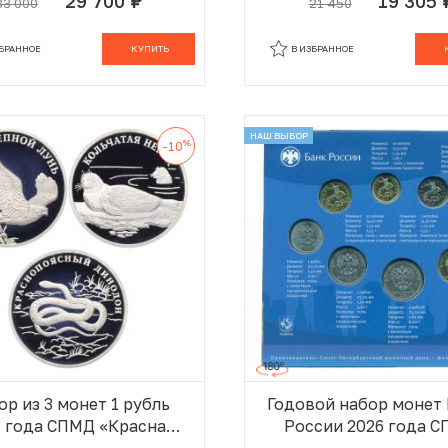
29 700
19 305
33 000
21 450
руб.
р
В КОРЗИНЕ
В
ЗБРАННОЕ
КУПИТЬ
В ИЗБРАННОЕ
НАШ ВЫБОР
%
-10
ор из 3 монет 1 рубль
Годовой набор монет
 года СПМД «Красная
России 2026 года 