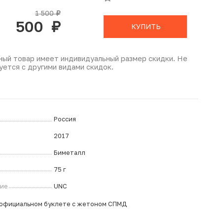
В КОРЗИНЕ
1 500
руб.
500
руб.
КУПИТЬ
ный товар имеет индивидуальный размер скидки. Не
уется с другими видами скидок.
Россия
2017
Биметалл
75 г
ние
UNC
 официальном буклете с жетоном СПМД