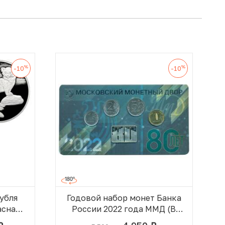
%
%
-10
-10
рубля
Годовой набор монет Банка
асная
России 2022 года ММД (В
блистере с межно-