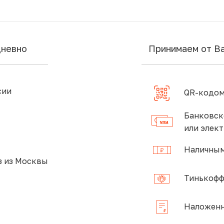
дневно
Принимаем от В
сии
QR-кодом
Банковск
или элек
Наличным
 из Москвы
Тинькофф
Наложенн