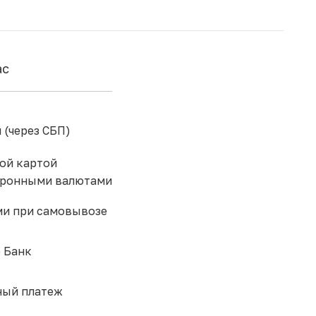
ас
 (через СБП)
ой картой
тронными валютами
и при самовывозе
 Банк
ый платеж