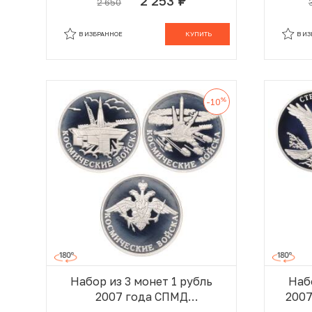
2 253
2 650
руб.
Конструкторы оружия» (19
В КОРЗИНЕ
монет — все выпуски)
В ИЗБРАННОЕ
КУПИТЬ
В И
%
-10
Набор из 3 монет 1 рубль
Наб
2007 года СПМД
2007