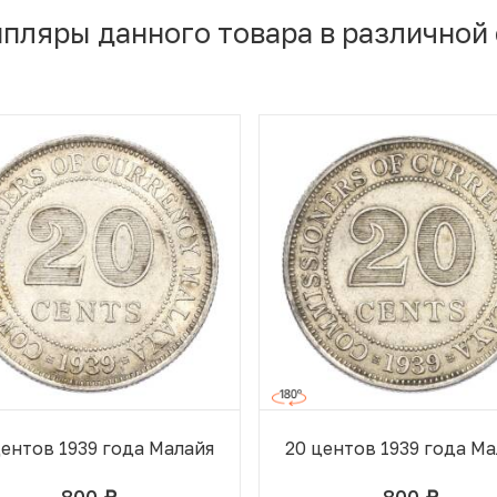
мпляры данного товара в различной
центов 1939 года Малайя
20 центов 1939 года М
800
800