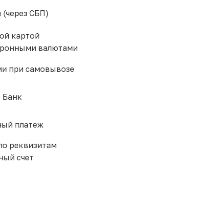
 (через СБП)
ой картой
тронными валютами
и при самовывозе
 Банк
ый платеж
по реквизитам
ный счет