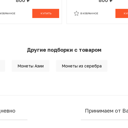
руб.
руб.
 ИЗБРАННОМ
В КОРЗИНЕ
В ИЗБРАННОМ
В К
 ИЗБРАННОЕ
КУПИТЬ
В ИЗБРАННОЕ
КУ
Другие подборки с товаром
Монеты Азии
Монеты из серебра
дневно
Принимаем от В