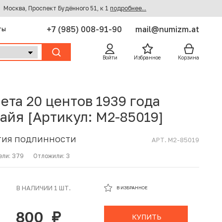
Москва, Проспект Будённого 51, к 1
подробнее...
+7 (985) 008-91-90
mail@numizm.at
ты
Войти
Избранное
Корзина
ета 20 центов 1939 года
айя [Артикул: M2-85019]
ТИЯ ПОДЛИННОСТИ
АРТ. M2-85019
ели:
379
Отложили:
3
В ИЗБРАННОМ
В НАЛИЧИИ 1 ШТ.
В ИЗБРАННОЕ
В КОРЗИНЕ
800
руб.
КУПИТЬ