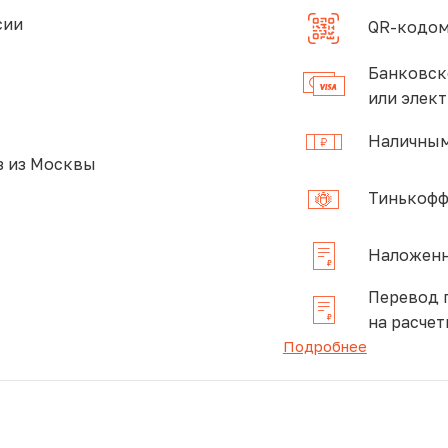
сии
QR-кодом
Банковск
или элек
Наличным
 из Москвы
Тинькофф
Наложенн
Перевод 
на расчет
Подробнее