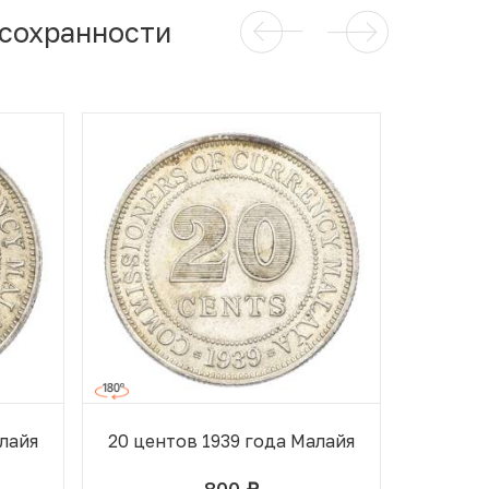
 сохранности
алайя
20 центов 1939 года Малайя
20 цен
800