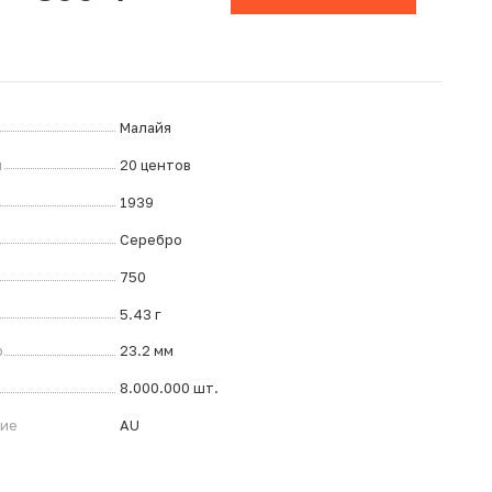
Малайя
л
20 центов
1939
Серебро
750
5.43 г
р
23.2 мм
8.000.000 шт.
ние
AU