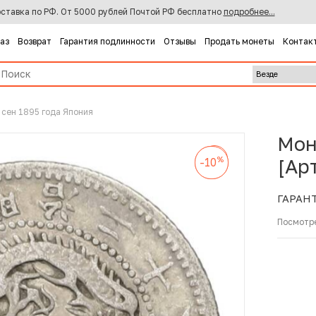
ставка по РФ. От 5000 рублей Почтой РФ бесплатно
подробнее...
каз
Возврат
Гарантия подлинности
Отзывы
Продать монеты
Контак
 сен 1895 года Япония
Мон
%
-10
%
%
[Ар
-10
-10
ГАРАН
Посмотр