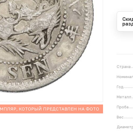
Ски
раз
Перио
Начал
Оконч
В
5
Страна
Номина
Год
Металл
Проба
ЕМПЛЯР, КОТОРЫЙ ПРЕДСТАВЛЕН НА ФОТО
Вес
Диамет