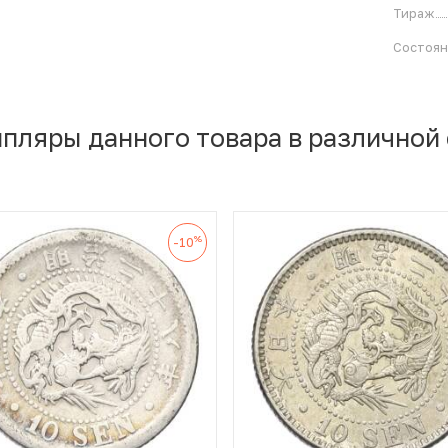
Тираж
Состоя
мпляры данного товара в различной
%
-10