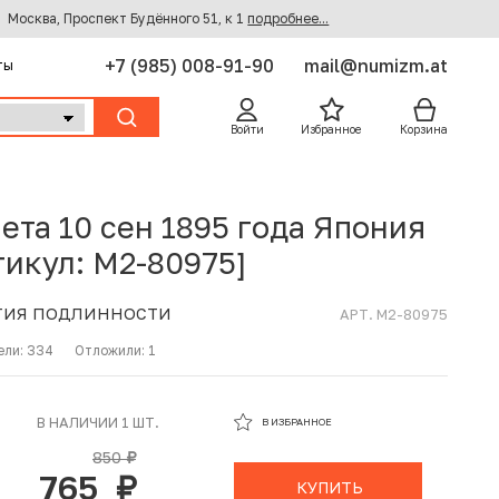
Москва, Проспект Будённого 51, к 1
подробнее...
+7 (985) 008-91-90
mail@numizm.at
ты
Войти
Избранное
Корзина
ета 10 сен 1895 года Япония
тикул: M2-80975]
ТИЯ ПОДЛИННОСТИ
АРТ. M2-80975
ели:
334
Отложили:
1
В ИЗБРАННОМ
В НАЛИЧИИ 1 ШТ.
В ИЗБРАННОЕ
В КОРЗИНЕ
850
руб.
765
руб.
КУПИТЬ