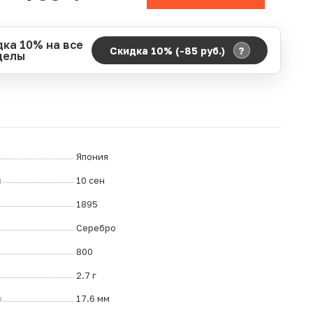
дка 10% на все
?
Скидка 10% (-85
руб.
)
делы
д действия акции:
о:
06.08.2026 00:00
ание:
07.08.2026 23:59
ремя до окончания:
ч.
Япония
л
10 сен
1895
Серебро
800
2.7 г
р
17.6 мм