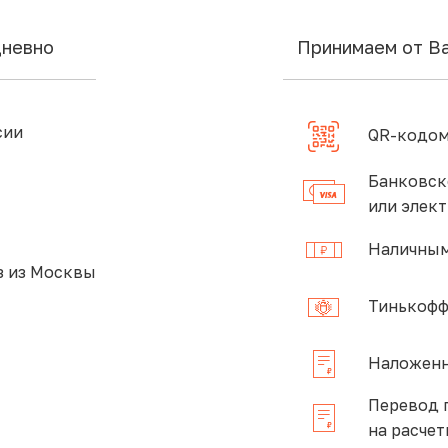
дневно
Принимаем от В
сии
QR-кодом
Банковск
или элек
Наличным
 из Москвы
Тинькофф
Наложенн
Перевод 
на расчет