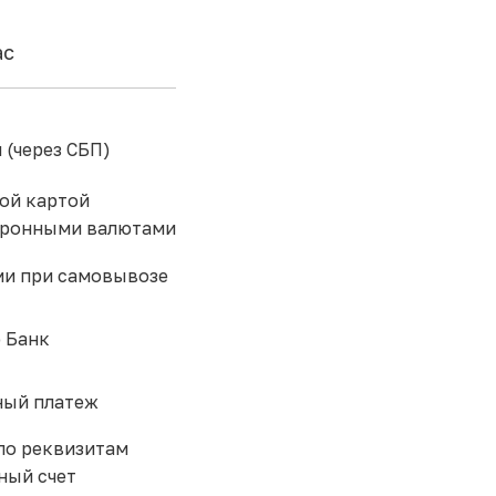
ас
 (через СБП)
ой картой
тронными валютами
и при самовывозе
 Банк
ый платеж
по реквизитам
ный счет