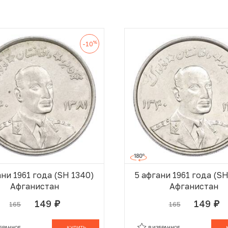
%
-10
ани 1961 года (SH 1340)
5 афгани 1961 года (S
Афганистан
Афганистан
149
149
165
165
руб.
руб.
В КОРЗИНЕ
В
ЗБРАННОЕ
КУПИТЬ
В ИЗБРАННОЕ