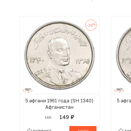
%
-10
5 афгани 1961 года (SH 1340)
5 афг
Афганистан
149
165
руб.
В КОРЗИНЕ
В ИЗБРАННОЕ
КУПИТЬ
В И