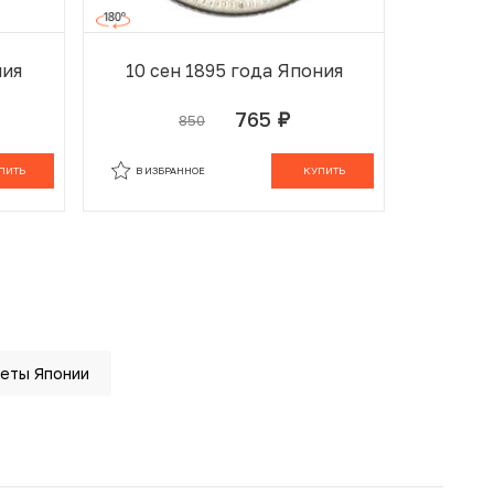
ния
10 сен 1895 года Япония
10 се
765
850
руб.
ОРЗИНЕ
В ИЗБРАННОМ
В КОРЗИНЕ
В ИЗБ
ПИТЬ
В ИЗБРАННОЕ
КУПИТЬ
В ИЗБР
еты Японии