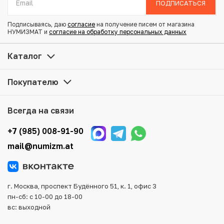
ПОДПИСАТЬСЯ
Состояние: XF
Подписываясь, даю
согласие
на получение писем от магазина
НУМИЗМАТ и
согласие на обработку персональных данных
Купить 10 сен 1905 года Япония по привлекательной
цене можно в нашем интернет-магазине — Вам
Каталог
достаточно оформить заказ на сайте. Все монеты,
представленные в каталоге, находятся в наличии на
Покупателю
нашем складе.
Мы доставим Ваш заказ в любой регион России, кроме
Всегда на связи
того, возможен самовывоз товара из офиса магазина.
Для вашего удобства представлены несколько способов
+7 (985) 008-91-90
оплаты и доставки заказа. Все отправления надежно и
mail@numizm.at
тщательно упаковываются, что исключает возможность
повреждения во время доставки.
г. Москва, проспект Будённого 51, к. 1, офис 3
пн-сб: с 10-00 до 18-00
вс: выходной