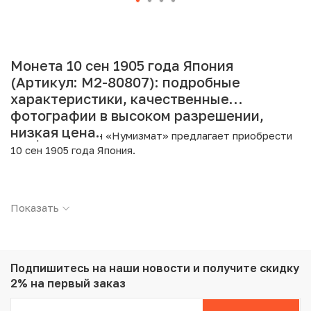
Монета 10 сен 1905 года Япония
(Артикул: M2-80807): подробные
характеристики, качественные
фотографии в высоком разрешении,
низкая цена.
Интернет магазин «Нумизмат» предлагает приобрести
10 сен 1905 года Япония.
Подробные характеристики товара:
Показать
Страна: Япония
Номинал: 10 сен
Год: 1905
Металл: Серебро
Проба: 800
Подпишитесь на наши новости
и получите скидку
Вес: 2.7 г
2% на первый заказ
Диаметр: 17.6 мм
Тираж: 34.182.194