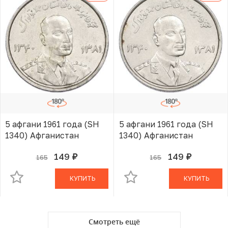
5 афгани 1961 года (SH
5 афгани 1961 года (SH
1340) Афганистан
1340) Афганистан
149
149
165
165
руб.
руб.
В КОРЗИНЕ
В КОРЗИНЕ
КУПИТЬ
КУПИТЬ
Смотреть ещё