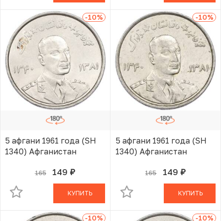
-10
%
-10
%
5 афгани 1961 года (SH
5 афгани 1961 года (SH
1340) Афганистан
1340) Афганистан
149
149
165
165
руб.
руб.
В КОРЗИНЕ
В КОРЗИНЕ
КУПИТЬ
КУПИТЬ
-10
%
-10
%