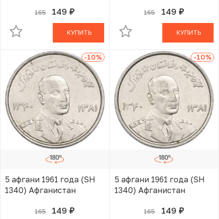
149
149
165
165
руб.
руб.
В КОРЗИНЕ
В КОРЗИНЕ
КУПИТЬ
КУПИТЬ
-10
%
-10
%
5 афгани 1961 года (SH
5 афгани 1961 года (SH
1340) Афганистан
1340) Афганистан
149
149
165
165
руб.
руб.
В КОРЗИНЕ
В КОРЗИНЕ