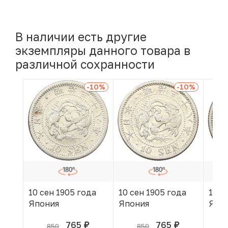
В наличии есть другие
экземпляры данного товара в
различной сохранности
-10
%
-10
%
10 сен 1905 года
10 сен 1905 года
10 с
Япония
Япония
Япо
765
765
850
850
руб.
руб.
В КОРЗИНЕ
В КОРЗИНЕ