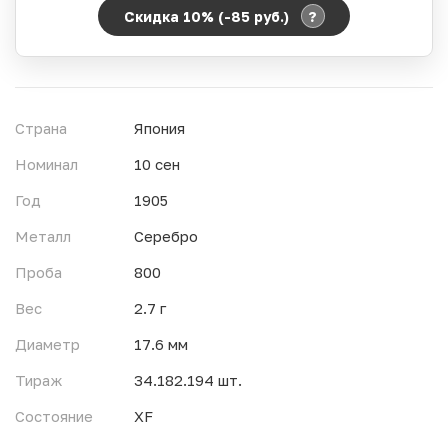
?
Скидка 10% (-85
руб.
)
Период действия акции:
Начало:
06.08.2026 00:00
Окончание:
07.08.2026 23:59
Страна
Япония
Время до окончания:
1
ч.
Номинал
10 сен
Год
1905
Металл
Серебро
Проба
800
Вес
2.7 г
Диаметр
17.6 мм
Тираж
34.182.194 шт.
Состояние
XF