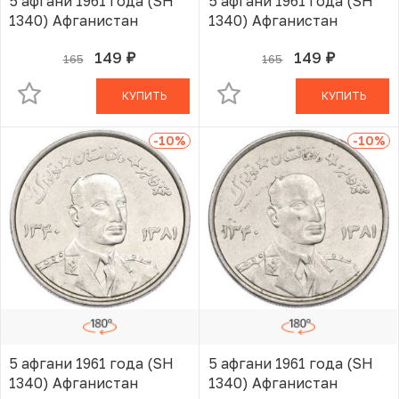
5 афгани 1961 года (SH
5 афгани 1961 года (SH
1340) Афганистан
1340) Афганистан
149
149
165
165
руб.
руб.
В КОРЗИНЕ
В КОРЗИНЕ
КУПИТЬ
КУПИТЬ
-10
%
-10
%
5 афгани 1961 года (SH
5 афгани 1961 года (SH
1340) Афганистан
1340) Афганистан