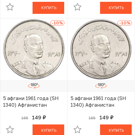
КУПИТЬ
КУПИТЬ
-10
%
-10
%
5 афгани 1961 года (SH
5 афгани 1961 года (SH
1340) Афганистан
1340) Афганистан
149
149
165
165
руб.
руб.
В КОРЗИНЕ
В КОРЗИНЕ
КУПИТЬ
КУПИТЬ