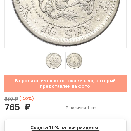
Юбилейные монеты Банка России (с 1999 года)
Памятные и инвестиционные монеты СССР и России
Иностранные монеты
Неофициальные выпуски монет (Unusual)
Античные и средневековые монеты
Наборы монет
В продаже именно тот экземпляр, который
представлен на фото
Инвестиционные монеты
850
-10
%
руб.
765
руб.
В наличии 1 шт.
Скидка 10% на все разделы