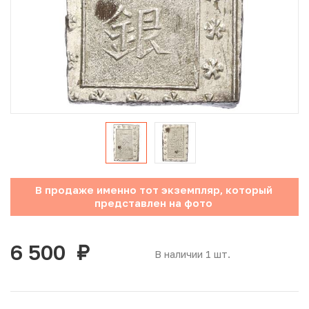
Юбилейные монеты Банка России (с 1999 года)
Памятные и инвестиционные монеты СССР и России
Иностранные монеты
Неофициальные выпуски монет (Unusual)
Античные и средневековые монеты
Наборы монет
В продаже именно тот экземпляр, который
представлен на фото
Инвестиционные монеты
6 500
руб.
В наличии 1 шт.