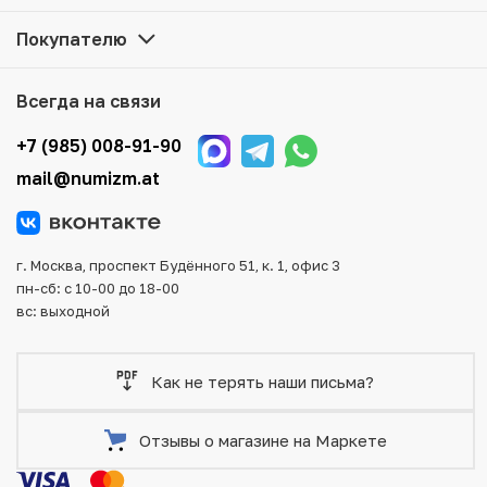
нашем складе.
Покупателю
Мы доставим Ваш заказ в любой регион России, кроме
того, возможен самовывоз товара из офиса магазина.
Всегда на связи
Для вашего удобства представлены несколько способов
оплаты и доставки заказа. Все отправления надежно и
+7 (985) 008-91-90
тщательно упаковываются, что исключает возможность
mail@numizm.at
повреждения во время доставки.
г. Москва, проспект Будённого 51, к. 1, офис 3
пн-сб: с 10-00 до 18-00
вс: выходной
Как не терять наши письма?
Отзывы о магазине на Маркете