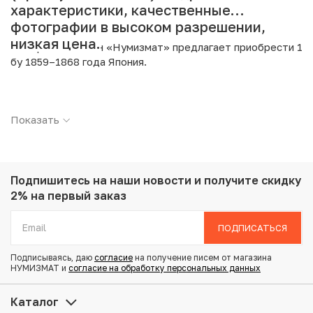
характеристики, качественные
фотографии в высоком разрешении,
низкая цена.
Интернет магазин «Нумизмат» предлагает приобрести 1
бу 1859–1868 года Япония.
Подробные характеристики товара:
Показать
Страна: Япония
Номинал: 1 бу
Период: 1859-1868
Металл: Серебро
Проба: 873
Подпишитесь на наши новости
и получите скидку
Вес: 8.69 г
2% на первый заказ
Диаметр: 23 мм
Состояние: XF
ПОДПИСАТЬСЯ
Подписываясь, даю
согласие
на получение писем от магазина
Купить 1 бу 1859–1868 года Япония по привлекательной
НУМИЗМАТ и
согласие на обработку персональных данных
цене можно в нашем интернет-магазине — Вам
достаточно оформить заказ на сайте. Все монеты,
Каталог
представленные в каталоге, находятся в наличии на