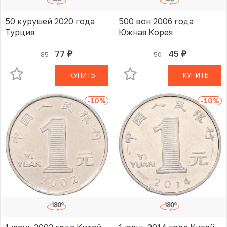
50 курушей 2020 года
500 вон 2006 года
Турция
Южная Корея
77
45
85
50
руб.
руб.
В КОРЗИНЕ
В КОРЗИНЕ
КУПИТЬ
КУПИТЬ
-10
%
-10
%