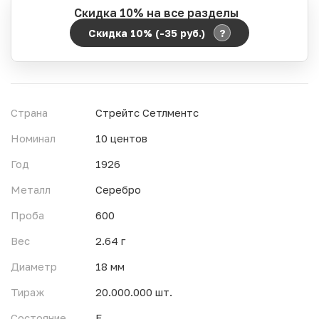
Скидка 10% на все разделы
?
Скидка 10% (-35
руб.
)
Период действия акции:
Начало:
06.08.2026 00:00
Окончание:
07.08.2026 23:59
Страна
Стрейтс Сетлментс
Время до окончания:
1
15
дн.
ч.
Номинал
10 центов
Год
1926
Металл
Серебро
Проба
600
Вес
2.64 г
Диаметр
18 мм
Тираж
20.000.000 шт.
Состояние
F