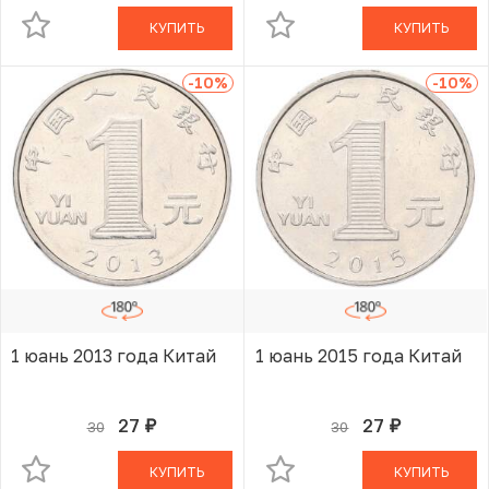
КУПИТЬ
КУПИТЬ
-10
%
-10
%
1 юань 2013 года Китай
1 юань 2015 года Китай
27
27
30
30
руб.
руб.
В КОРЗИНЕ
В КОРЗИНЕ
КУПИТЬ
КУПИТЬ