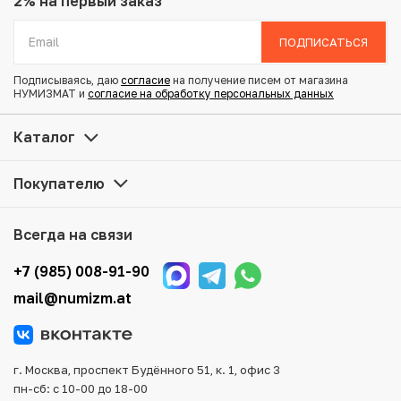
2% на первый заказ
Диаметр: 18 мм
Тираж: 20.000.000
ПОДПИСАТЬСЯ
Состояние: F
Подписываясь, даю
согласие
на получение писем от магазина
НУМИЗМАТ и
согласие на обработку персональных данных
Купить 10 центов 1926 года Стрейтс Сетлментс по
привлекательной цене можно в нашем интернет-
Каталог
магазине — Вам достаточно оформить заказ на сайте.
Все монеты, представленные в каталоге, находятся в
Покупателю
наличии на нашем складе.
Мы доставим Ваш заказ в любой регион России, кроме
Всегда на связи
того, возможен самовывоз товара из офиса магазина.
Для вашего удобства представлены несколько способов
+7 (985) 008-91-90
оплаты и доставки заказа. Все отправления надежно и
mail@numizm.at
тщательно упаковываются, что исключает возможность
повреждения во время доставки.
г. Москва, проспект Будённого 51, к. 1, офис 3
пн-сб: с 10-00 до 18-00