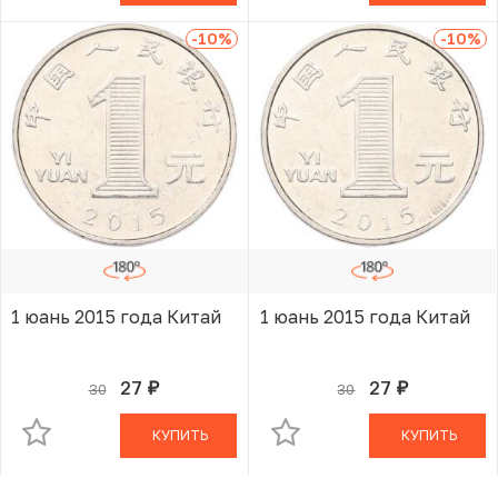
-10
%
-10
%
1 юань 2015 года Китай
1 юань 2015 года Китай
27
27
30
30
руб.
руб.
В КОРЗИНЕ
В КОРЗИНЕ
КУПИТЬ
КУПИТЬ