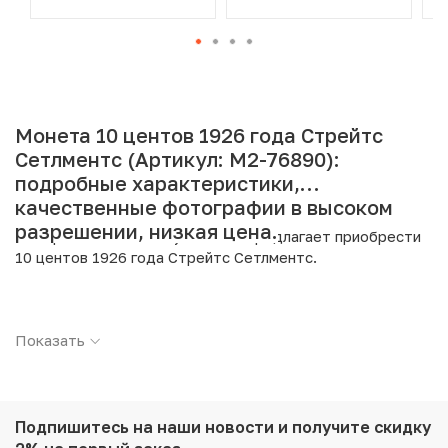
Монета 10 центов 1926 года Стрейтс
Сетлментс (Артикул: M2-76890):
подробные характеристики,
качественные фотографии в высоком
разрешении, низкая цена.
Интернет магазин «Нумизмат» предлагает приобрести
10 центов 1926 года Стрейтс Сетлментс.
Подробные характеристики товара:
Показать
Страна: Стрейтс Сетлментс
Номинал: 10 центов
Год: 1926
Металл: Серебро
Проба: 600
Подпишитесь на наши новости
и получите скидку
Вес: 2.64 г