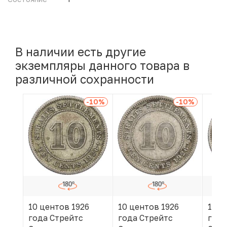
В наличии есть другие
экземпляры данного товара в
различной сохранности
-10
%
-10
%
10 центов 1926
10 центов 1926
10 ц
года Стрейтс
года Стрейтс
года