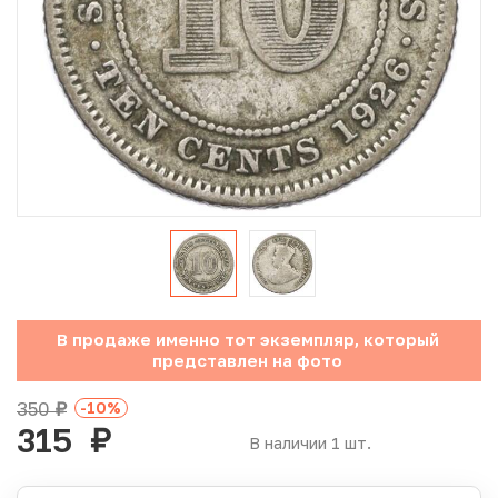
Юбилейные монеты Банка России (с 1999 года)
Памятные и инвестиционные монеты СССР и России
Иностранные монеты
Неофициальные выпуски монет (Unusual)
Античные и средневековые монеты
Наборы монет
В продаже именно тот экземпляр, который
Инвестиционные монеты
представлен на фото
350
-10
%
руб.
315
руб.
В наличии 1 шт.