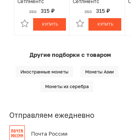
Сетлментс
Сетлментс
Сетл
315
315
350
350
руб.
руб.
В КОРЗИНЕ
В КОРЗИНЕ
КУПИТЬ
КУПИТЬ
Другие подборки с товаром
Иностранные монеты
Монеты Азии
Монеты из серебра
Отправляем ежедневно
Почта России