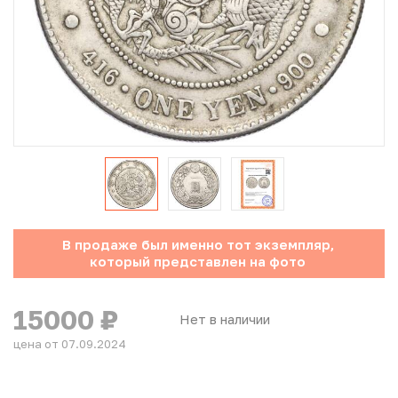
Юбилейные монеты Банка России (с 1999 года)
Памятные и инвестиционные монеты СССР и России
Иностранные монеты
Неофициальные выпуски монет (Unusual)
Античные и средневековые монеты
Наборы монет
В продаже был именно тот экземпляр,
который представлен на фото
Инвестиционные монеты
15000
₽
Нет в наличии
цена от 07.09.2024