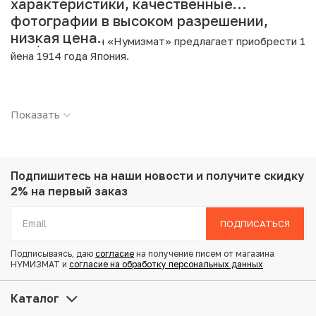
характеристики, качественные
фотографии в высоком разрешении,
низкая цена.
Интернет магазин «Нумизмат» предлагает приобрести 1
йена 1914 года Япония.
Подробные характеристики товара:
Показать
Страна: Япония
Номинал: 1 йена
Год: 1914
Металл: Серебро
Проба: 900
Подпишитесь на наши новости
и получите скидку
Вес: 26.91 г
2% на первый заказ
Диаметр: 38.1 мм
Тираж: 11.500.000
ПОДПИСАТЬСЯ
Состояние: XF
Подписываясь, даю
согласие
на получение писем от магазина
НУМИЗМАТ и
согласие на обработку персональных данных
Купить 1 йена 1914 года Япония по привлекательной
цене можно в нашем интернет-магазине — Вам
Каталог
достаточно оформить заказ на сайте. Все монеты,