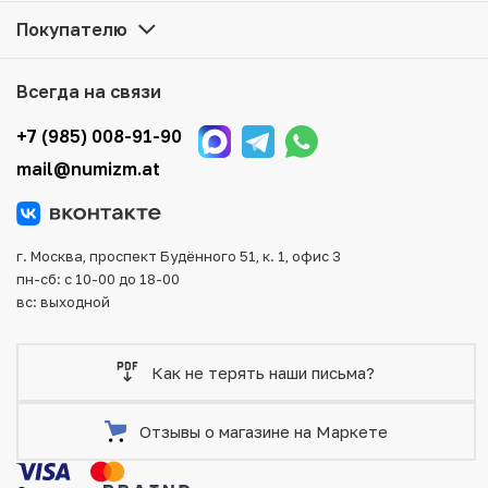
представленные в каталоге, находятся в наличии на
Покупателю
нашем складе.
Мы доставим Ваш заказ в любой регион России, кроме
Всегда на связи
того, возможен самовывоз товара из офиса магазина.
Для вашего удобства представлены несколько способов
+7 (985) 008-91-90
оплаты и доставки заказа. Все отправления надежно и
mail@numizm.at
тщательно упаковываются, что исключает возможность
повреждения во время доставки.
г. Москва, проспект Будённого 51, к. 1, офис 3
пн-сб: с 10-00 до 18-00
вс: выходной
Как не терять наши письма?
Отзывы о магазине на Маркете