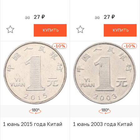
27
27
30
30
руб.
руб.
В КОРЗИНЕ
В КОРЗИНЕ
КУПИТЬ
КУПИТЬ
-10
%
-10
%
1 юань 2015 года Китай
1 юань 2003 года Китай