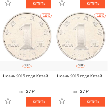
КУПИТЬ
КУПИТЬ
-10
%
-10
%
1 юань 2015 года Китай
1 юань 2015 года Китай
27
27
30
30
руб.
руб.
В КОРЗИНЕ
В КОРЗИНЕ
КУПИТЬ
КУПИТЬ