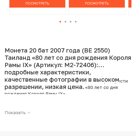
ПОСМОТРЕТЬ
ПОСМОТРЕТЬ
Монета 20 бат 2007 года (BE 2550)
Таиланд «80 лет со дня рождения Короля
Рамы IX» (Артикул: M2-72406):
подробные характеристики,
качественные фотографии в высоком
Интернет магазин «Нумизмат» предлагает приобрести
разрешении, низкая цена.
20 бат 2007 года (BE 2550) Таиланд «80 лет со дня
рождения Короля Рамы IX».
Подробные характеристики товара:
Показать
Страна: Таиланд
Номинал: 20 бат
Год: 2007