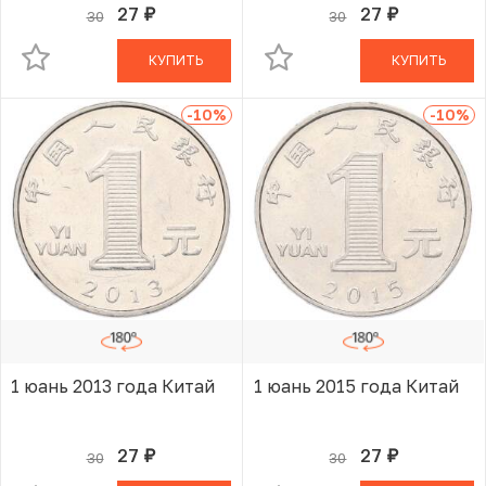
27
27
30
30
руб.
руб.
В КОРЗИНЕ
В КОРЗИНЕ
КУПИТЬ
КУПИТЬ
-10
%
-10
%
1 юань 2013 года Китай
1 юань 2015 года Китай
27
27
30
30
руб.
руб.
В КОРЗИНЕ
В КОРЗИНЕ