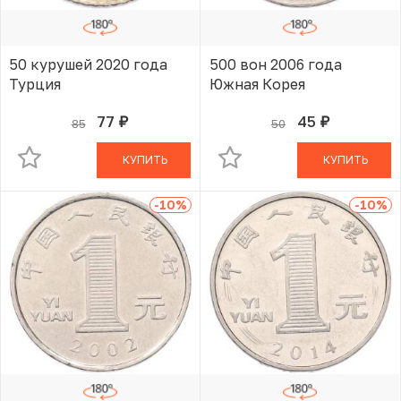
50 курушей 2020 года
500 вон 2006 года
Турция
Южная Корея
77
45
85
50
руб.
руб.
В КОРЗИНЕ
В КОРЗИНЕ
КУПИТЬ
КУПИТЬ
-10
%
-10
%