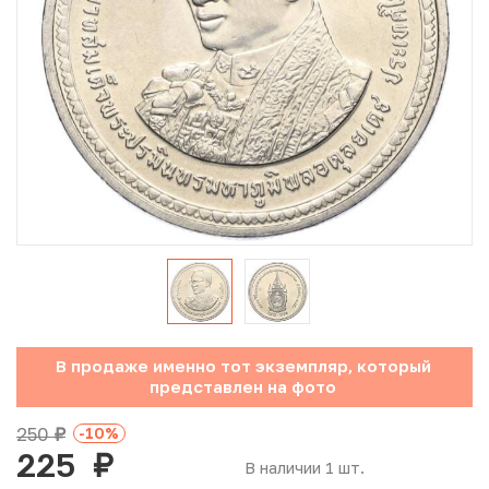
Юбилейные монеты Банка России (с 1999 года)
Памятные и инвестиционные монеты СССР и России
Иностранные монеты
Неофициальные выпуски монет (Unusual)
Античные и средневековые монеты
Наборы монет
Инвестиционные монеты
В продаже именно тот экземпляр, который
представлен на фото
250
-10
%
руб.
225
руб.
В наличии 1 шт.