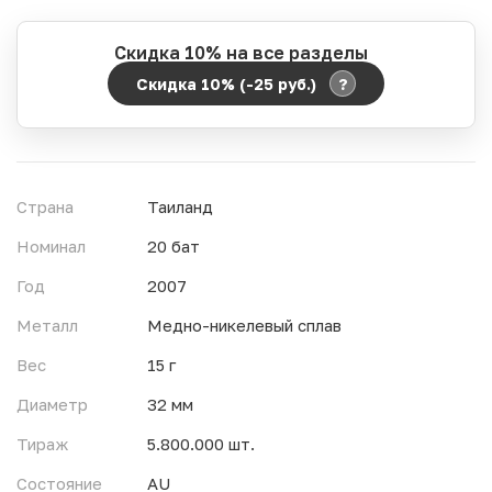
Скидка 10% на все разделы
?
Скидка 10% (-25
руб.
)
Период действия акции:
Начало:
06.08.2026 00:00
Окончание:
07.08.2026 23:59
Страна
Таиланд
Время до окончания:
1
11
дн.
ч.
Номинал
20 бат
Год
2007
Металл
Медно-никелевый сплав
Вес
15 г
Диаметр
32 мм
Тираж
5.800.000 шт.
Состояние
AU