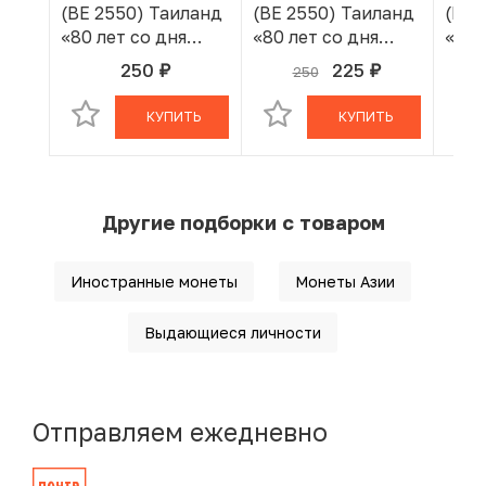
(BE 2550) Таиланд
(BE 2550) Таиланд
(BE 
«80 лет со дня
«80 лет со дня
«80 
рождения Короля
рождения Короля
рож
250
225
250
руб.
руб.
В КОРЗИНЕ
В КОРЗИНЕ
Рамы IX»
Рамы IX»
Рамы
КУПИТЬ
КУПИТЬ
Другие подборки с товаром
Иностранные монеты
Монеты Азии
Выдающиеся личности
Отправляем ежедневно