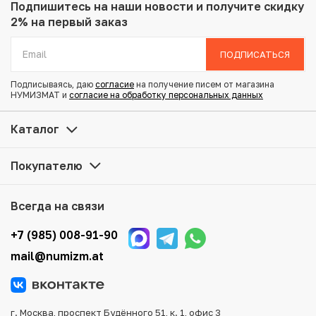
Металл: Медно-никелевый сплав
Подпишитесь на наши новости
и получите скидку
Вес: 15 г
2% на первый заказ
Диаметр: 32 мм
Тираж: 5.800.000
ПОДПИСАТЬСЯ
Состояние: AU
Тематика: Выдающиеся личности
Подписываясь, даю
согласие
на получение писем от магазина
НУМИЗМАТ и
согласие на обработку персональных данных
Купить 20 бат 2007 года (BE 2550) Таиланд «80 лет со
Каталог
дня рождения Короля Рамы IX» по привлекательной
цене можно в нашем интернет-магазине — Вам
Покупателю
достаточно оформить заказ на сайте. Все монеты,
представленные в каталоге, находятся в наличии на
нашем складе.
Всегда на связи
Мы доставим Ваш заказ в любой регион России, кроме
+7 (985) 008-91-90
того, возможен самовывоз товара из офиса магазина.
mail@numizm.at
Для вашего удобства представлены несколько способов
оплаты и доставки заказа. Все отправления надежно и
тщательно упаковываются, что исключает возможность
повреждения во время доставки.
г. Москва, проспект Будённого 51, к. 1, офис 3