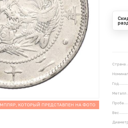
Ски
раз
Перио
Начал
Оконч
В
0
Страна
Номина
Год
Металл
Проба
ЕМПЛЯР, КОТОРЫЙ ПРЕДСТАВЛЕН НА ФОТО
Вес
Диамет