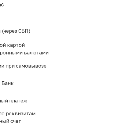
ас
 (через СБП)
ой картой
тронными валютами
и при самовывозе
 Банк
ый платеж
по реквизитам
ный счет