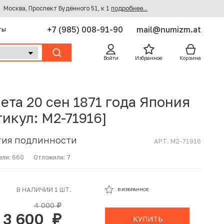
Москва, Проспект Будённого 51, к 1
подробнее...
+7 (985) 008-91-90
mail@numizm.at
ты
Войти
Избранное
Корзина
ета 20 сен 1871 года Япония
тикул: M2-71916]
ТИЯ ПОДЛИННОСТИ
АРТ. M2-71916
ели:
660
Отложили:
7
В ИЗБРАННОМ
В НАЛИЧИИ 1 ШТ.
В ИЗБРАННОЕ
В КОРЗИНЕ
4 000
руб.
3 600
руб.
КУПИТЬ