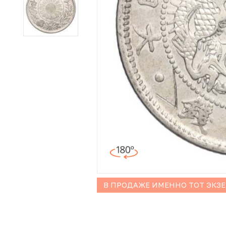
Иностранные монеты
Неофициальные выпуски монет (Unusual)
Античные и средневековые монеты
Наборы монет
Инвестиционные монеты
В ПРОДАЖЕ ИМЕННО ТОТ ЭКЗ