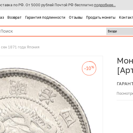
ставка по РФ. От 5000 рублей Почтой РФ бесплатно
подробнее...
каз
Возврат
Гарантия подлинности
Отзывы
Продать монеты
Контак
 сен 1871 года Япония
Мон
%
-10
%
%
[Ар
-10
-10
ГАРАН
Посмотр