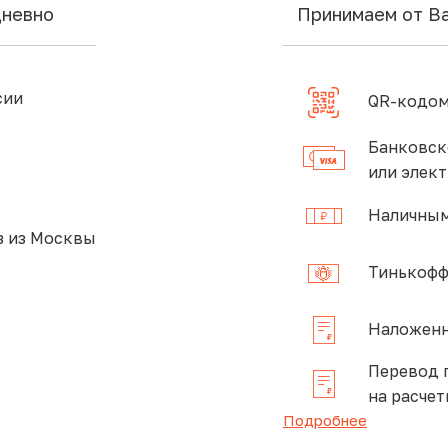
дневно
Принимаем от В
сии
QR-кодом
Банковск
или элек
Наличным
 из Москвы
Тинькофф
Наложенн
Перевод 
на расчет
Подробнее