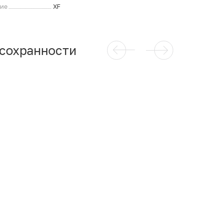
ние
XF
 сохранности