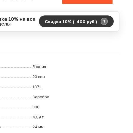
дка 10% на все
?
Скидка 10% (-400
руб.
)
делы
д действия акции:
о:
06.08.2026 00:00
ание:
07.08.2026 23:59
ремя до окончания:
ч.
Япония
л
20 сен
1871
Серебро
800
4.89 г
р
24 мм