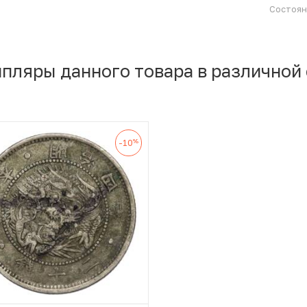
Состоя
мпляры данного товара в различной
%
-10