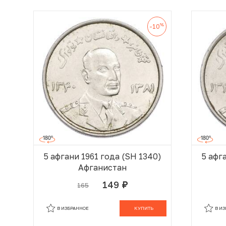
%
-10
5 афгани 1961 года (SH 1340)
5 афг
Афганистан
149
165
руб.
В КОРЗИНЕ
В ИЗБРАННОЕ
КУПИТЬ
В И