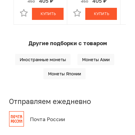
405
405
450
450
руб.
руб.
В КОРЗИНЕ
В КОРЗИНЕ
КУПИТЬ
КУПИТЬ
Другие подборки с товаром
Иностранные монеты
Монеты Азии
Монеты Японии
Отправляем ежедневно
Почта России