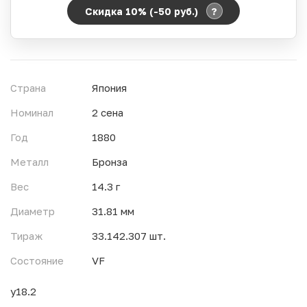
?
Скидка 10% (-50
руб.
)
Период действия акции:
Начало:
06.08.2026 00:00
Окончание:
07.08.2026 23:59
Страна
Япония
Время до окончания:
1
11
дн.
ч.
Номинал
2 сена
Год
1880
Металл
Бронза
Вес
14.3 г
Диаметр
31.81 мм
Тираж
33.142.307 шт.
Состояние
VF
y18.2