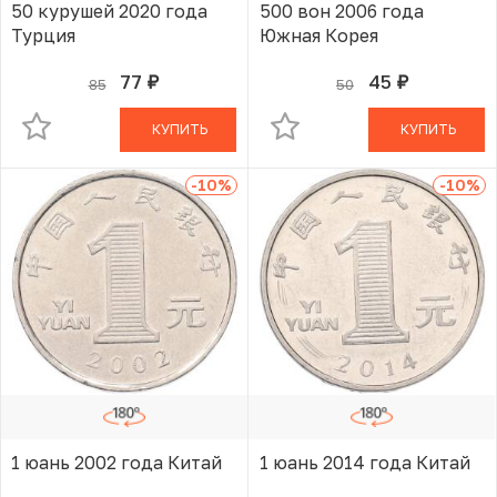
50 курушей 2020 года
500 вон 2006 года
Турция
Южная Корея
77
45
85
50
руб.
руб.
В КОРЗИНЕ
В КОРЗИНЕ
КУПИТЬ
КУПИТЬ
-10
%
-10
%
1 юань 2002 года Китай
1 юань 2014 года Китай