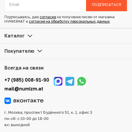
Состояние: VF
ПОДПИСАТЬСЯ
y18.2
Подписываясь, даю
согласие
на получение писем от магазина
НУМИЗМАТ и
согласие на обработку персональных данных
Купить 2 сена 1880 года Япония по привлекательной
цене можно в нашем интернет-магазине — Вам
Каталог
достаточно оформить заказ на сайте. Все монеты,
представленные в каталоге, находятся в наличии на
Покупателю
нашем складе.
Мы доставим Ваш заказ в любой регион России, кроме
Всегда на связи
того, возможен самовывоз товара из офиса магазина.
Для вашего удобства представлены несколько способов
+7 (985) 008-91-90
оплаты и доставки заказа. Все отправления надежно и
mail@numizm.at
тщательно упаковываются, что исключает возможность
повреждения во время доставки.
г. Москва, проспект Будённого 51, к. 1, офис 3
пн-сб: с 10-00 до 18-00
вс: выходной