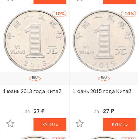
-10
%
-10
%
1 юань 2013 года Китай
1 юань 2015 года Китай
27
27
30
30
руб.
руб.
В КОРЗИНЕ
В КОРЗИНЕ
КУПИТЬ
КУПИТЬ