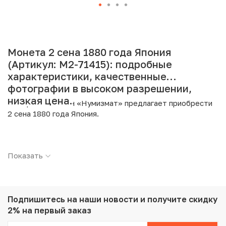
Монета 2 сена 1880 года Япония
(Артикул: M2-71415): подробные
характеристики, качественные
фотографии в высоком разрешении,
низкая цена.
Интернет магазин «Нумизмат» предлагает приобрести
2 сена 1880 года Япония.
Подробные характеристики товара:
Показать
Страна: Япония
Номинал: 2 сена
Год: 1880
Металл: Бронза
Вес: 14.3 г
Подпишитесь на наши новости
и получите скидку
Диаметр: 31.81 мм
2% на первый заказ
Тираж: 33.142.307