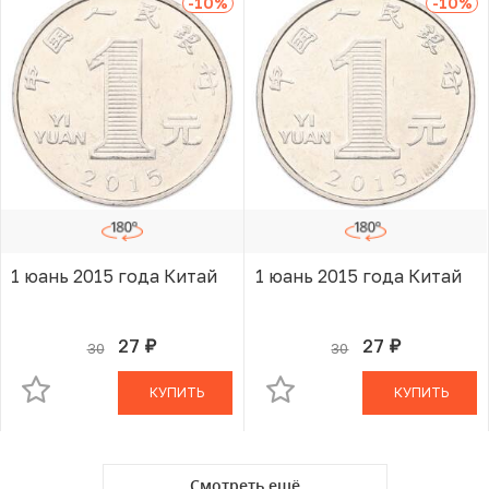
-10
%
-10
%
1 юань 2015 года Китай
1 юань 2015 года Китай
27
27
30
30
руб.
руб.
В КОРЗИНЕ
В КОРЗИНЕ
КУПИТЬ
КУПИТЬ
Смотреть ещё