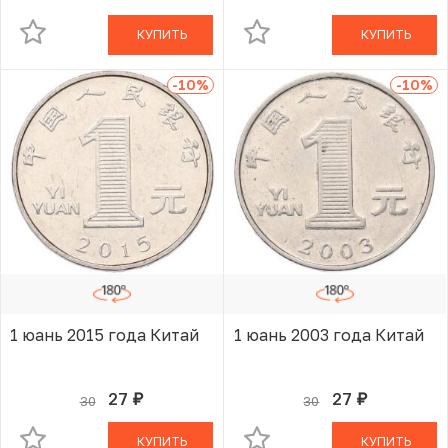
КУПИТЬ
КУПИТЬ
-10
%
-10
%
1 юань 2015 года Китай
1 юань 2003 года Китай
27
27
30
30
руб.
руб.
В КОРЗИНЕ
В КОРЗИНЕ
КУПИТЬ
КУПИТЬ