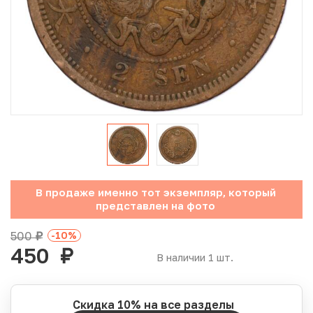
Юбилейные монеты Банка России (с 1999 года)
Памятные и инвестиционные монеты СССР и России
Иностранные монеты
Неофициальные выпуски монет (Unusual)
Античные и средневековые монеты
Наборы монет
В продаже именно тот экземпляр, который
представлен на фото
Инвестиционные монеты
500
-10
%
руб.
450
руб.
В наличии 1 шт.
Скидка 10% на все разделы