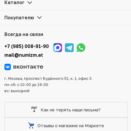
цене можно в нашем интернет-магазине — Вам
Каталог
достаточно оформить заказ на сайте. Все монеты,
представленные в каталоге, находятся в наличии на
Покупателю
нашем складе.
Мы доставим Ваш заказ в любой регион России, кроме
Всегда на связи
того, возможен самовывоз товара из офиса магазина.
Для вашего удобства представлены несколько способов
+7 (985) 008-91-90
оплаты и доставки заказа. Все отправления надежно и
mail@numizm.at
тщательно упаковываются, что исключает возможность
повреждения во время доставки.
г. Москва, проспект Будённого 51, к. 1, офис 3
пн-сб: с 10-00 до 18-00
вс: выходной
Как не терять наши письма?
Отзывы о магазине на Маркете