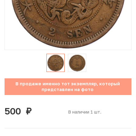
Юбилейные монеты Банка России (с 1999 года)
Памятные и инвестиционные монеты СССР и России
Иностранные монеты
Неофициальные выпуски монет (Unusual)
Античные и средневековые монеты
Наборы монет
В продаже именно тот экземпляр, который
представлен на фото
Инвестиционные монеты
500
руб.
В наличии 1 шт.