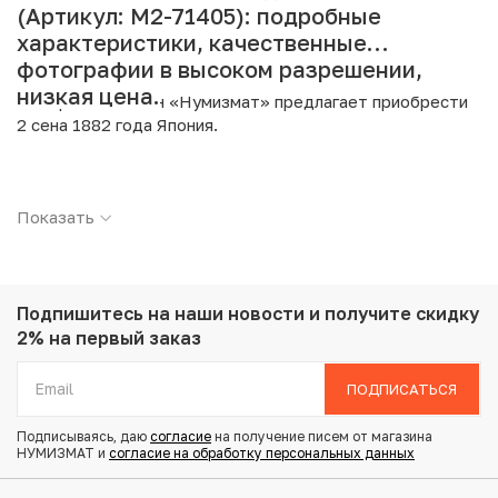
(Артикул: M2-71405): подробные
характеристики, качественные
фотографии в высоком разрешении,
низкая цена.
Интернет магазин «Нумизмат» предлагает приобрести
2 сена 1882 года Япония.
Подробные характеристики товара:
Показать
Страна: Япония
Номинал: 2 сена
Год: 1882
Металл: Бронза
Вес: 14.3 г
Подпишитесь на наши новости
и получите скидку
Диаметр: 31.81 мм
2% на первый заказ
Тираж: 43.572.187
Состояние: VF
ПОДПИСАТЬСЯ
y18.2
Подписываясь, даю
согласие
на получение писем от магазина
НУМИЗМАТ и
согласие на обработку персональных данных
Купить 2 сена 1882 года Япония по привлекательной