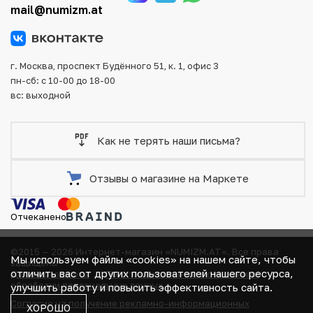
mail@numizm.at
Мы доставим Ваш заказ в любой регион России, кроме
того, возможен самовывоз товара из офиса магазина.
Для вашего удобства представлены несколько способов
оплаты и доставки заказа. Все отправления надежно и
г. Москва, проспект Будённого 51, к. 1, офис 3
тщательно упаковываются, что исключает возможность
пн-сб: с 10-00 до 18-00
повреждения во время доставки.
вс: выходной
Как не терять наши письма?
Отзывы о магазине на Маркете
Отчеканено
©2015 — 2026 Интернет-магазин «NUMIZM.AT».
Все права
Мы используем файлы «cookies» на нашем сайте, чтобы
защищены
отличить вас от других пользователей нашего ресурса,
Договор-оферта
Политика компании в отношении
обработки персональных данных
улучшить работу и повысить эффективность сайта.
Согласие на получение рекламно-информационных
ХОРОШО