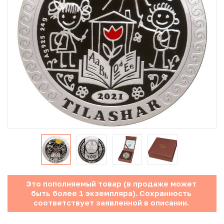
Юбилейные монеты Банка России (с 1999 года)
Памятные и инвестиционные монеты СССР и России
Иностранные монеты
Неофициальные выпуски монет (Unusual)
Античные и средневековые монеты
Наборы монет
Инвестиционные монеты
Это пополняемый товар (в продаже может
быть более 1 экземпляра). Сохранность
соответствует заявленной в описании.