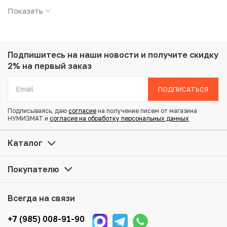
Подробные характеристики товара:
Показать
Страна: Казахстан
Номинал: 500 тенге
Год: 2021
Металл: Серебро
Подпишитесь на наши новости
и получите скидку
Проба: 925
2% на первый заказ
Вес: 24 г
Диаметр: 37 мм
ПОДПИСАТЬСЯ
Тираж: 5.000
Состояние: Proof
Подписываясь, даю
согласие
на получение писем от магазина
Тематика: Цветные монеты
НУМИЗМАТ и
согласие на обработку персональных данных
Монета в оригинальной подарочной коробке.
Каталог
Прилагается сертификат.
Покупателю
Купить 500 тенге 2021 года Казахстан «Национальные
обряды — Тилашар» по привлекательной цене можно в
нашем интернет-магазине — Вам достаточно оформить
Всегда на связи
заказ на сайте. Все монеты, представленные в каталоге,
находятся в наличии на нашем складе.
+7 (985) 008-91-90