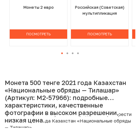
Монеты 2 евро
Российская (Советская)
мультипликация
ПОСМОТРЕТЬ
ПОСМОТРЕТЬ
Монета 500 тенге 2021 года Казахстан
«Национальные обряды — Тилашар»
(Артикул: M2-57966): подробные
характеристики, качественные
фотографии в высоком разрешении,
Интернет магазин «Нумизмат» предлагает приобрести
низкая цена.
500 тенге 2021 года Казахстан «Национальные обряды
— Тилашар».