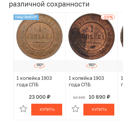
различной сохранности
-10
%
НАШ ВЫБОР
1 копейка 1903
1 копейка 1903
1 ко
года СПБ
года СПБ
года
23 000
10 890
12 100
руб.
руб.
В КОРЗИНЕ
В КОРЗИНЕ
КУПИТЬ
КУПИТЬ