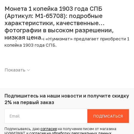
Монета 1 копейка 1903 года СПБ
(Артикул: M1-65708): подробные
характеристики, качественные
фотографии в высоком разрешении,
низкая цена.
Интернет магазин «Нумизмат» предлагает приобрести 1
копейка 1903 года СПБ.
Подробные характеристики товара:
Показать
Страна: Российская Империя
Номинал: 1 копейка
Год: 1903
Буквы: СПБ
Металл: Медь
Подпишитесь на наши новости
и получите скидку
Вес: 3.3 г
2% на первый заказ
Диаметр: 21.6 мм
Тираж: 74.400.000
ПОДПИСАТЬСЯ
Состояние: VF
Подписываясь, даю
согласие
на получение писем от магазина
НУМИЗМАТ и
согласие на обработку персональных данных