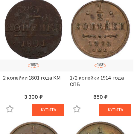
2 копейки 1801 года КМ
1/2 копейки 1914 года
СПБ
3 300
850
руб.
руб.
В КОРЗИНЕ
В КОРЗИНЕ
КУПИТЬ
КУПИТЬ