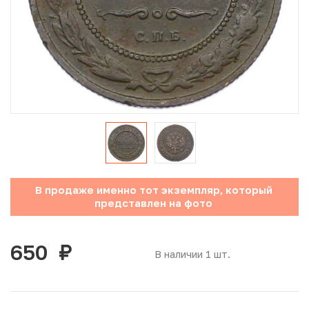
Юбилейные монеты Банка России (с 1999 года)
Памятные и инвестиционные монеты СССР и России
Иностранные монеты
Неофициальные выпуски монет (Unusual)
Античные и средневековые монеты
Наборы монет
В продаже именно тот экземпляр, который
представлен на фото
Инвестиционные монеты
650
руб.
В наличии 1 шт.