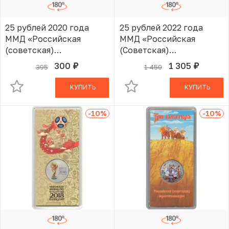
25 рублей 2020 года
25 рублей 2022 года
ММД «Российская
ММД «Российская
(советская)
(Советская)
мультипликация —
мультипликация — Иван
300
1 305
395
1 450
руб.
руб.
В КОРЗИНЕ
В КОРЗИНЕ
Барбоскины»
Царевич и серый волк»
(Цветная)
КУПИТЬ
КУПИТЬ
-10
%
-10
%