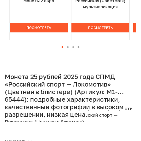
Монеты 2 евро
Российская (Советская)
мультипликация
ПОСМОТРЕТЬ
ПОСМОТРЕТЬ
Монета 25 рублей 2025 года СПМД
«Российский спорт — Локомотив»
(Цветная в блистере) (Артикул: M1-
65444): подробные характеристики,
качественные фотографии в высоком
Интернет магазин «Нумизмат» предлагает приобрести
разрешении, низкая цена.
25 рублей 2025 года СПМД «Российский спорт —
Локомотив» (Цветная в блистере).
Подробные характеристики товара: