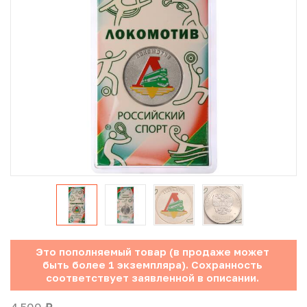
Юбилейные монеты Банка России (с 1999 года)
Памятные и инвестиционные монеты СССР и России
Иностранные монеты
Неофициальные выпуски монет (Unusual)
Античные и средневековые монеты
Наборы монет
Инвестиционные монеты
Это пополняемый товар (в продаже может
быть более 1 экземпляра). Сохранность
соответствует заявленной в описании.