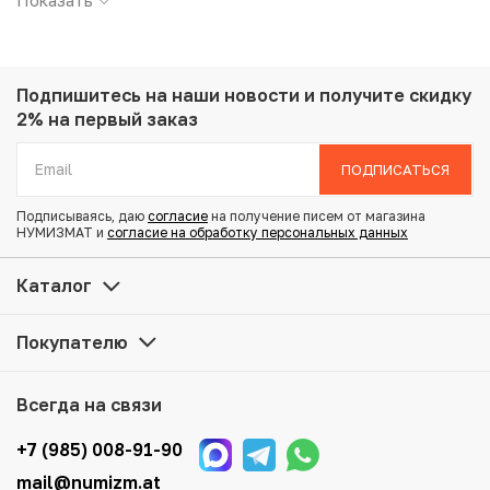
Показать
Страна: Россия
Номинал: 25 рублей
Год: 2025
Буквы: СПМД
Подпишитесь на наши новости
и получите скидку
Металл: Медно-никелевый сплав
2% на первый заказ
Вес: 10 г
Диаметр: 27 мм
ПОДПИСАТЬСЯ
Тираж: 50.000
Состояние: UNC
Подписываясь, даю
согласие
на получение писем от магазина
Тематика: Спорт, Цветные монеты
НУМИЗМАТ и
согласие на обработку персональных данных
Каталог
Купить 25 рублей 2025 года СПМД «Российский спорт —
Локомотив» (Цветная в блистере) по привлекательной
Покупателю
цене можно в нашем интернет-магазине — Вам
достаточно оформить заказ на сайте. Все монеты,
представленные в каталоге, находятся в наличии на
Всегда на связи
нашем складе.
+7 (985) 008-91-90
Мы доставим Ваш заказ в любой регион России, кроме
mail@numizm.at
того, возможен самовывоз товара из офиса магазина.