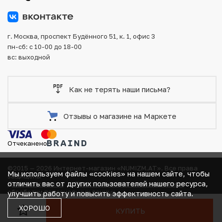
Для вашего удобства представлены несколько способов
оплаты и доставки заказа. Все отправления надежно и
тщательно упаковываются, что исключает возможность
г. Москва, проспект Будённого 51, к. 1, офис 3
повреждения во время доставки.
пн-сб: с 10-00 до 18-00
вс: выходной
Как не терять наши письма?
Отзывы о магазине на Маркете
Отчеканено
©2015 — 2026 Интернет-магазин «NUMIZM.AT».
Все права
Мы используем файлы «cookies» на нашем сайте, чтобы
защищены
отличить вас от других пользователей нашего ресурса,
Договор-оферта
Политика компании в отношении
В КОРЗИНЕ
обработки персональных данных
улучшить работу и повысить эффективность сайта.
Согласие на получение рекламно-информационных
ХОРОШО
КУПИТЬ
материалов