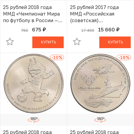
25 рублей 2018 года
25 рублей 2017 года
ММД «Чемпионат Мира
ММД «Российская
по футболу в России —
(советская)
Кубок» (Цветная)
мультипликация — Три
675
15 660
750
17 400
руб.
руб.
В КОРЗИНЕ
В КОРЗИНЕ
богатыря» (цветная)
КУПИТЬ
КУПИТЬ
-10
%
-18
%
25 рублей 2018 года
25 рублей 2018 года