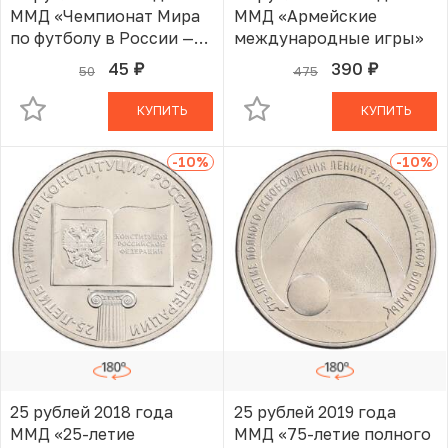
ММД «Чемпионат Мира
ММД «Армейские
по футболу в России —
международные игры»
Талисман (Волк-
45
390
50
475
руб.
руб.
В КОРЗИНЕ
В КОРЗИНЕ
Забивака)»
КУПИТЬ
КУПИТЬ
-10
%
-10
%
25 рублей 2018 года
25 рублей 2019 года
ММД «25-летие
ММД «75-летие полного