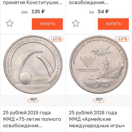
принятия Конституции
освобождения
Российской
Ленинграда от
135
54
150
60
руб.
руб.
В КОРЗИНЕ
В КОРЗИНЕ
Федерации»
фашистской блокады»
КУПИТЬ
КУПИТЬ
-10
%
-10
%
25 рублей 2019 года
25 рублей 2018 года
ММД «75-летие полного
ММД «Армейские
освобождения
международные игры»
Ленинграда от