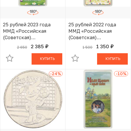
25 рублей 2023 года
25 рублей 2022 года
ММД «Российская
ММД «Российская
(Советская)
(Советская)
Мультипликация —
мультипликация —
2 385
1 350
2 650
1 500
руб.
руб.
В КОРЗИНЕ
В КОРЗИНЕ
Смешарики» (Цветная)
Веселая Карусель
(Антошка)» (Цветная)
КУПИТЬ
КУПИТЬ
-24
%
-10
%