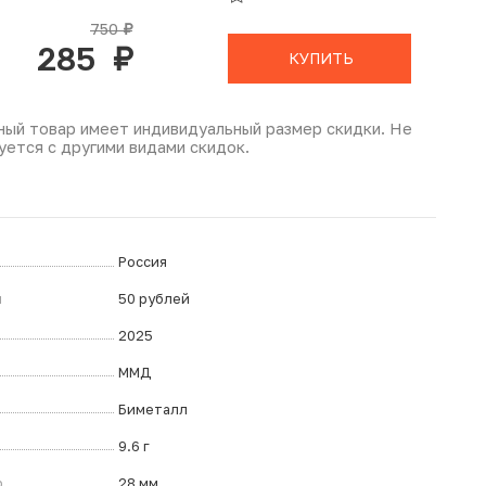
В КОРЗИНЕ
750
руб.
285
руб.
КУПИТЬ
ный товар имеет индивидуальный размер скидки. Не
уется с другими видами скидок.
Россия
л
50 рублей
2025
ММД
Биметалл
9.6 г
р
28 мм