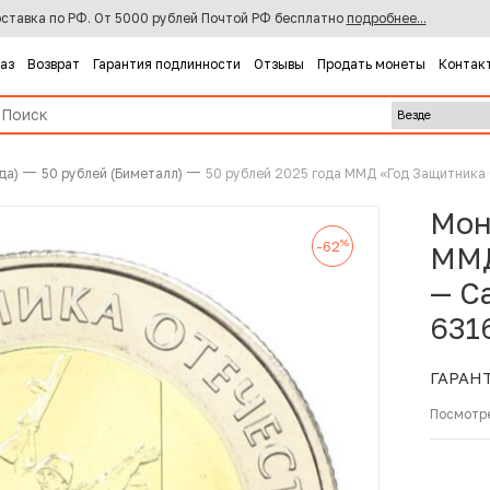
ставка по РФ. От 5000 рублей Почтой РФ бесплатно
подробнее...
каз
Возврат
Гарантия подлинности
Отзывы
Продать монеты
Контак
да)
50 рублей (Биметалл)
50 рублей 2025 года ММД «Год Защитника
Мон
%
-62
ММД
— С
631
ГАРАН
Посмотр