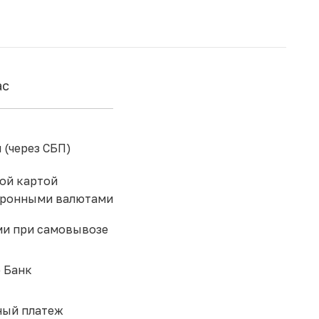
ас
 (через СБП)
ой картой
тронными валютами
и при самовывозе
 Банк
ый платеж