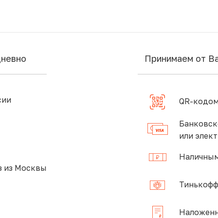
дневно
Принимаем от В
сии
QR-кодом
Банковск
или элек
Наличным
 из Москвы
Тинькофф
Наложенн