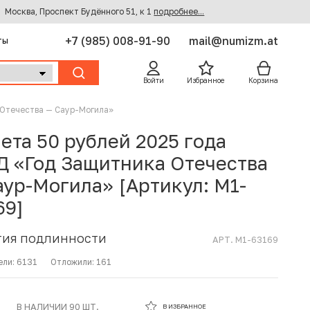
Москва, Проспект Будённого 51, к 1
подробнее...
+7 (985) 008-91-90
mail@numizm.at
ты
Войти
Избранное
Корзина
 Отечества — Саур-Могила»
ета 50 рублей 2025 года
 «Год Защитника Отечества
аур-Могила» [Артикул: M1-
69]
ТИЯ ПОДЛИННОСТИ
АРТ. M1-63169
ели:
6131
Отложили:
161
В ИЗБРАННОМ
В НАЛИЧИИ 90 ШТ.
В ИЗБРАННОЕ