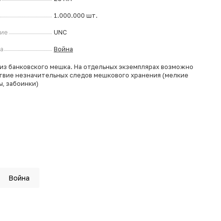
1.000.000 шт.
ние
UNC
а
Война
из банковского мешка. На отдельных экземплярах возможно
твие незначительных следов мешкового хранения (мелкие
ы, забоинки)
Война