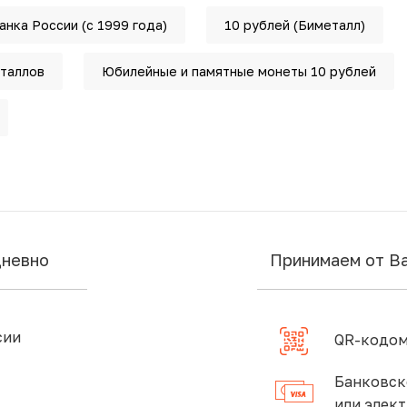
нка России (с 1999 года)
10 рублей (Биметалл)
таллов
Юбилейные и памятные монеты 10 рублей
дневно
Принимаем от В
сии
QR-кодом
Банковск
или элек