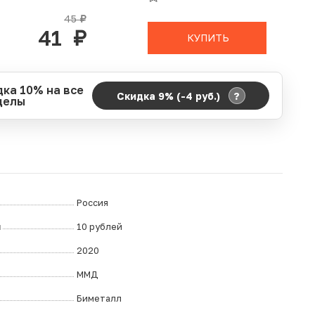
В КОРЗИНЕ
45
руб.
41
руб.
КУПИТЬ
дка 10% на все
?
Скидка 9% (-4
руб.
)
делы
д действия акции:
о:
06.08.2026 00:00
ание:
07.08.2026 23:59
ремя до окончания:
5
дн.
ч.
Россия
л
10 рублей
2020
ММД
Биметалл