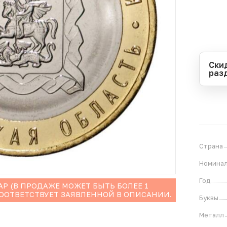
Ски
раз
Перио
Начал
Оконч
В
1
Страна
Номина
Год
Р (В ПРОДАЖЕ МОЖЕТ БЫТЬ БОЛЕЕ 1
СООТВЕТСТВУЕТ ЗАЯВЛЕННОЙ В ОПИСАНИИ.
Буквы
Металл