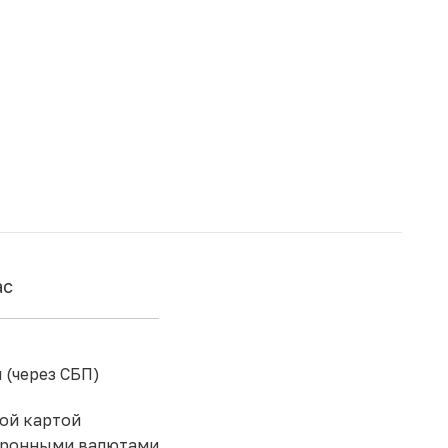
ас
 (через СБП)
ой картой
тронными валютами