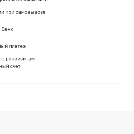
и при самовывозе
 Банк
ый платеж
по реквизитам
ный счет