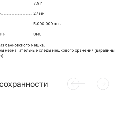
7.9 г
р
27 мм
5.000.000 шт.
ние
UNC
из банковского мешка.
ы незначительные следы мешкового хранения (царапины,
и).
 сохранности