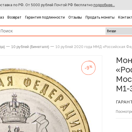
ставка по РФ. От 5000 рублей Почтой РФ бесплатно
подробнее...
каз
Возврат
Гарантия подлинности
Отзывы
Продать монеты
Контак
да)
10 рублей (Биметалл)
10 рублей 2020 года ММД «Российская Фе
Мон
%
-9
%
%
«Ро
-9
-9
Мос
M1-
ГАРАН
Посмотр