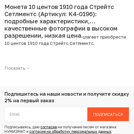
Монета 10 центов 1910 года Стрейтс
Сетлментс (Артикул: K4-0196):
подробные характеристики,
качественные фотографии в высоком
разрешении, низкая цена.
Интернет магазин «Нумизмат» предлагает приобрести
10 центов 1910 года Стрейтс Сетлментс.
Подробные характеристики товара:
Показать
Страна: Стрейтс Сетлментс
Номинал: 10 центов
Год: 1910
Металл: Серебро
Проба: 600
Подпишитесь на наши новости
и получите скидку
Вес: 2.72 г
2% на первый заказ
Диаметр: 18 мм
Тираж: 1.657.000
ПОДПИСАТЬСЯ
Состояние: VF
Подписываясь, даю
согласие
на получение писем от магазина
НУМИЗМАТ и
согласие на обработку персональных данных