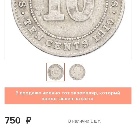
Юбилейные монеты Банка России (с 1999 года)
Памятные и инвестиционные монеты СССР и России
Иностранные монеты
Неофициальные выпуски монет (Unusual)
Античные и средневековые монеты
Наборы монет
В продаже именно тот экземпляр, который
Инвестиционные монеты
представлен на фото
750
руб.
В наличии 1 шт.