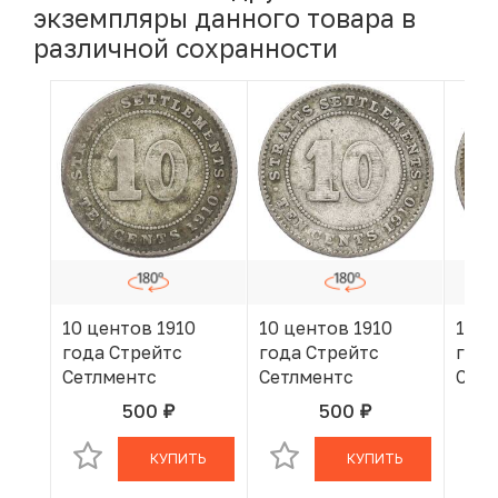
экземпляры данного товара в
различной сохранности
10 центов 1910
10 центов 1910
10 ц
года Стрейтс
года Стрейтс
года
Сетлментс
Сетлментс
Сетл
500
500
руб.
руб.
В КОРЗИНЕ
В КОРЗИНЕ
КУПИТЬ
КУПИТЬ