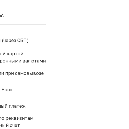
ас
 (через СБП)
ой картой
тронными валютами
и при самовывозе
 Банк
ый платеж
по реквизитам
ный счет