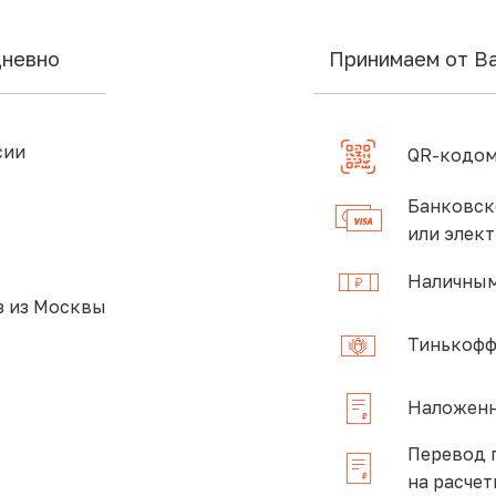
дневно
Принимаем от В
сии
QR-кодом
Банковск
или элек
Наличным
 из Москвы
Тинькофф
Наложенн
Перевод 
на расчет