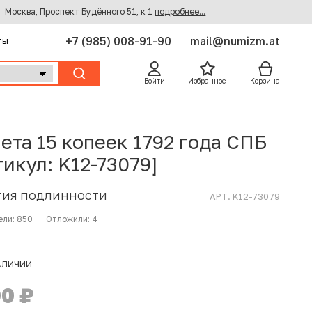
Москва, Проспект Будённого 51, к 1
подробнее...
+7 (985) 008-91-90
mail@numizm.at
ты
Войти
Избранное
Корзина
ета 15 копеек 1792 года СПБ
тикул: K12-73079]
ТИЯ ПОДЛИННОСТИ
АРТ. K12-73079
ели:
850
Отложили:
4
АЛИЧИИ
00
₽