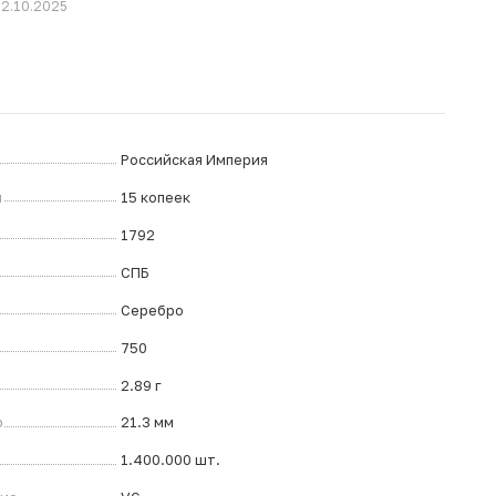
02.10.2025
Российская Империя
л
15 копеек
1792
СПБ
Серебро
750
2.89 г
р
21.3 мм
1.400.000 шт.