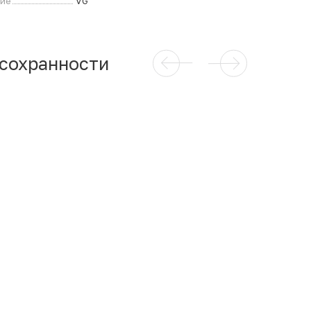
ние
VG
 сохранности