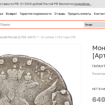
ставка по РФ. От 5000 рублей Почтой РФ бесплатно
подробнее...
каз
Возврат
Гарантия подлинности
Отзывы
Продать монеты
Контак
ской России (1700-1917)
15 копеек 1792 года СПБ
Мон
[Ар
ГАРАН
Посмотр
НЕТ В Н
64