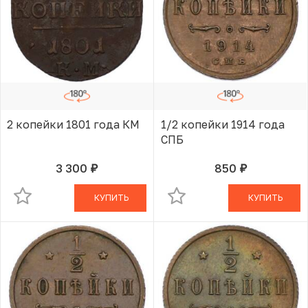
2 копейки 1801 года КМ
1/2 копейки 1914 года
СПБ
3 300
850
руб.
руб.
В КОРЗИНЕ
В КОРЗИНЕ
КУПИТЬ
КУПИТЬ