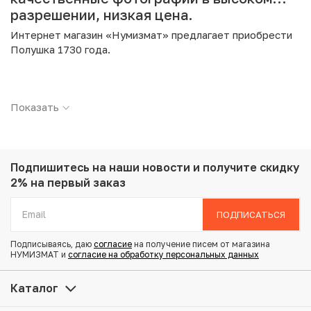
разрешении, низкая цена.
Интернет магазин «Нумизмат» предлагает приобрести
Полушка 1730 года.
Подробные характеристики товара:
Показать
Страна: Российская Империя
Номинал: Полушка
Год: 1730
Металл: Медь
Вес: 4 г
Подпишитесь на наши новости
и получите скидку
Диаметр: 21.2 мм
2% на первый заказ
Состояние: VF
ПОДПИСАТЬСЯ
Купить Полушка 1730 года по привлекательной цене
Подписываясь, даю
согласие
на получение писем от магазина
можно в нашем интернет-магазине — Вам достаточно
НУМИЗМАТ и
согласие на обработку персональных данных
оформить заказ на сайте. Все монеты, представленные
в каталоге, находятся в наличии на нашем складе.
Каталог