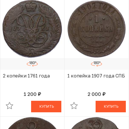
2 копейки 1761 года
1 копейка 1907 года СПБ
1 200
2 000
руб.
руб.
В КОРЗИНЕ
В КОРЗИНЕ
КУПИТЬ
КУПИТЬ