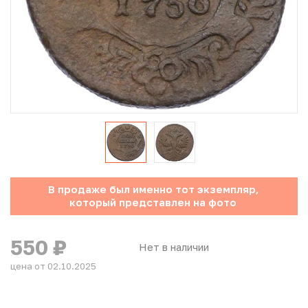
Юбилейные монеты Банка России (с 1999 года)
Памятные и инвестиционные монеты СССР и России
Иностранные монеты
Неофициальные выпуски монет (Unusual)
Античные и средневековые монеты
Наборы монет
В продаже был именно тот экземпляр,
который представлен на фото
Инвестиционные монеты
550
₽
Нет в наличии
цена от 02.10.2025