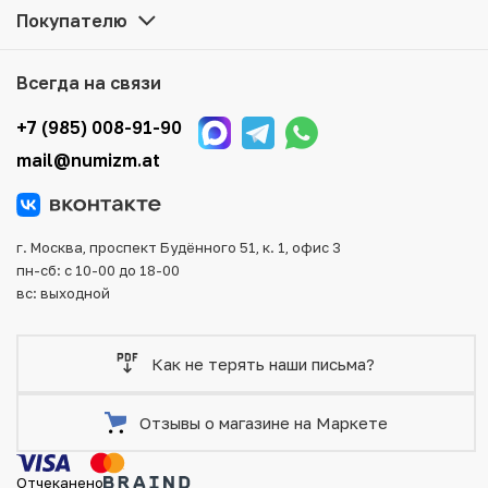
Мы доставим Ваш заказ в любой регион России, кроме
Покупателю
того, возможен самовывоз товара из офиса магазина.
Для вашего удобства представлены несколько способов
оплаты и доставки заказа. Все отправления надежно и
Всегда на связи
тщательно упаковываются, что исключает возможность
повреждения во время доставки.
+7 (985) 008-91-90
mail@numizm.at
г. Москва, проспект Будённого 51, к. 1, офис 3
пн-сб: с 10-00 до 18-00
вс: выходной
Как не терять наши письма?
Отзывы о магазине на Маркете
Отчеканено