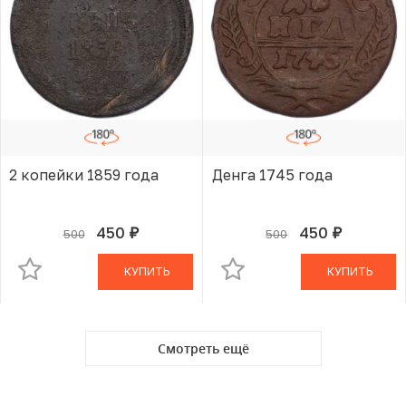
2 копейки 1859 года
Денга 1745 года
450
450
500
500
руб.
руб.
В КОРЗИНЕ
В КОРЗИНЕ
КУПИТЬ
КУПИТЬ
Смотреть ещё