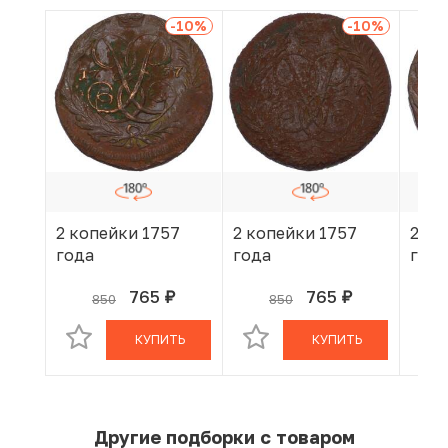
-10
%
-10
%
2 копейки 1757
2 копейки 1757
2 ко
года
года
года
765
765
850
850
руб.
руб.
В КОРЗИНЕ
В КОРЗИНЕ
КУПИТЬ
КУПИТЬ
Другие подборки с товаром