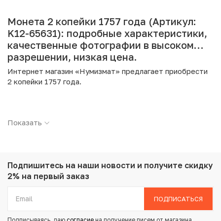
Монета 2 копейки 1757 года (Артикул:
K12-65631): подробные характеристики,
качественные фотографии в высоком
разрешении, низкая цена.
Интернет магазин «Нумизмат» предлагает приобрести
2 копейки 1757 года.
Подробные характеристики товара:
Показать
Страна: Российская Империя
Номинал: 2 копейки
Год: 1757
Металл: Медь
Вес: 20.39 г
Подпишитесь на наши новости
и получите скидку
Диаметр: 31 мм
2% на первый заказ
Состояние: XF
ПОДПИСАТЬСЯ
Купить 2 копейки 1757 года по привлекательной цене
Подписываясь, даю
согласие
на получение писем от магазина