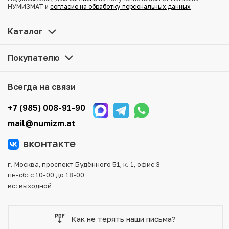
можно в нашем интернет-магазине — Вам достаточно
НУМИЗМАТ и
согласие на обработку персональных данных
оформить заказ на сайте. Все монеты, представленные
в каталоге, находятся в наличии на нашем складе.
Каталог
Мы доставим Ваш заказ в любой регион России, кроме
Покупателю
того, возможен самовывоз товара из офиса магазина.
Для вашего удобства представлены несколько способов
оплаты и доставки заказа. Все отправления надежно и
Всегда на связи
тщательно упаковываются, что исключает возможность
повреждения во время доставки.
+7 (985) 008-91-90
mail@numizm.at
г. Москва, проспект Будённого 51, к. 1, офис 3
пн-сб: с 10-00 до 18-00
вс: выходной
Как не терять наши письма?