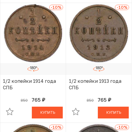
-10
%
-10
%
1/2 копейки 1914 года
1/2 копейки 1913 года
СПБ
СПБ
765
765
850
850
руб.
руб.
В КОРЗИНЕ
В КОРЗИНЕ
КУПИТЬ
КУПИТЬ
-10
%
-10
%