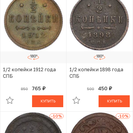
1/2 копейки 1912 года
1/2 копейки 1898 года
СПБ
СПБ
765
450
850
500
руб.
руб.
В КОРЗИНЕ
В КОРЗИНЕ
КУПИТЬ
КУПИТЬ
-10
%
-10
%