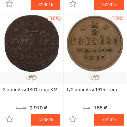
КУПИТЬ
КУПИТЬ
-10
%
-10
%
2 копейки 1801 года КМ
1/2 копейки 1915 года
2 970
765
3 300
850
руб.
руб.
В КОРЗИНЕ
В КОРЗИНЕ
КУПИТЬ
КУПИТЬ