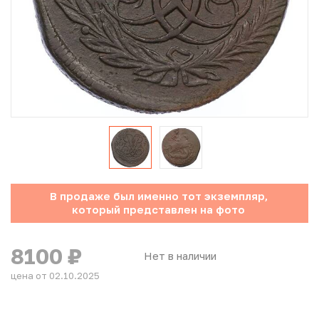
Юбилейные монеты Банка России (с 1999 года)
Памятные и инвестиционные монеты СССР и России
Иностранные монеты
Неофициальные выпуски монет (Unusual)
Античные и средневековые монеты
Наборы монет
В продаже был именно тот экземпляр,
который представлен на фото
Инвестиционные монеты
8100
₽
Нет в наличии
цена от 02.10.2025