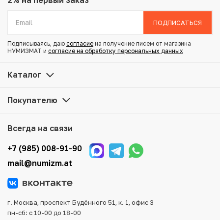
2% на первый заказ
Вес: 5.09 г
Диаметр: 24.3 мм
ПОДПИСАТЬСЯ
Тираж: 5.420.001
Состояние: XF
Подписываясь, даю
согласие
на получение писем от магазина
НУМИЗМАТ и
согласие на обработку персональных данных
Купить 25 копеек 1857 года СПБ ФБ по привлекательной
Каталог
цене можно в нашем интернет-магазине — Вам
достаточно оформить заказ на сайте. Все монеты,
Покупателю
представленные в каталоге, находятся в наличии на
нашем складе.
Всегда на связи
Мы доставим Ваш заказ в любой регион России, кроме
того, возможен самовывоз товара из офиса магазина.
+7 (985) 008-91-90
Для вашего удобства представлены несколько способов
mail@numizm.at
оплаты и доставки заказа. Все отправления надежно и
тщательно упаковываются, что исключает возможность
повреждения во время доставки.
г. Москва, проспект Будённого 51, к. 1, офис 3
пн-сб: с 10-00 до 18-00