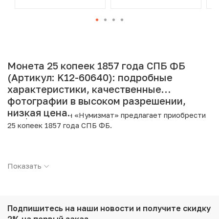
Монета 25 копеек 1857 года СПБ ФБ
(Артикул: K12-60640): подробные
характеристики, качественные
фотографии в высоком разрешении,
низкая цена.
Интернет магазин «Нумизмат» предлагает приобрести
25 копеек 1857 года СПБ ФБ.
Подробные характеристики товара:
Показать
Страна: Российская Империя
Номинал: 25 копеек
Год: 1857
Буквы: СПБ ФБ
Металл: Серебро
Подпишитесь на наши новости
и получите скидку
Проба: 868