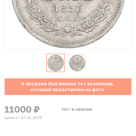
Юбилейные монеты Банка России (с 1999 года)
Памятные и инвестиционные монеты СССР и России
Иностранные монеты
Неофициальные выпуски монет (Unusual)
Античные и средневековые монеты
Наборы монет
В продаже был именно тот экземпляр,
который представлен на фото
Инвестиционные монеты
11000
₽
Нет в наличии
цена от 07.11.2025