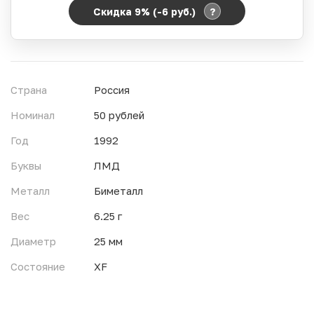
?
Скидка 9% (-6
руб.
)
Период действия акции:
Начало:
06.08.2026 00:00
Окончание:
07.08.2026 23:59
Страна
Россия
Время до окончания:
0
ч.
Номинал
50 рублей
Год
1992
Буквы
ЛМД
Металл
Биметалл
Вес
6.25 г
Диаметр
25 мм
Состояние
XF