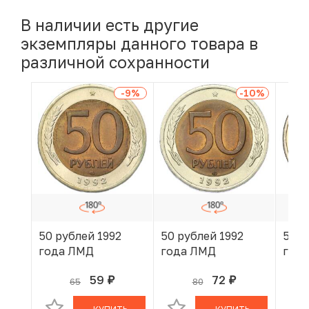
В наличии есть другие
экземпляры данного товара в
различной сохранности
-9
%
-10
%
50 рублей 1992
50 рублей 1992
50 р
года ЛМД
года ЛМД
год
59
72
65
80
руб.
руб.
В КОРЗИНЕ
В КОРЗИНЕ