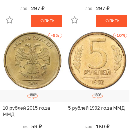
297
297
330
330
руб.
руб.
В КОРЗИНЕ
В КОРЗИНЕ
КУПИТЬ
КУПИТЬ
-9
%
-10
%
10 рублей 2015 года
5 рублей 1992 года ММД
ММД
59
180
65
200
руб.
руб.
В КОРЗИНЕ
В КОРЗИНЕ