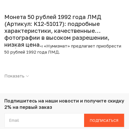
Монета 50 рублей 1992 года ЛМД
(Артикул: K12-51017): подробные
характеристики, качественные
фотографии в высоком разрешении,
низкая цена.
Интернет магазин «Нумизмат» предлагает приобрести
50 рублей 1992 года ЛМД.
Подробные характеристики товара:
Показать
Страна: Россия
Номинал: 50 рублей
Год: 1992
Буквы: ЛМД
Металл: Биметалл
Подпишитесь на наши новости
и получите скидку
Вес: 6.25 г
2% на первый заказ
Диаметр: 25 мм
Состояние: XF
ПОДПИСАТЬСЯ