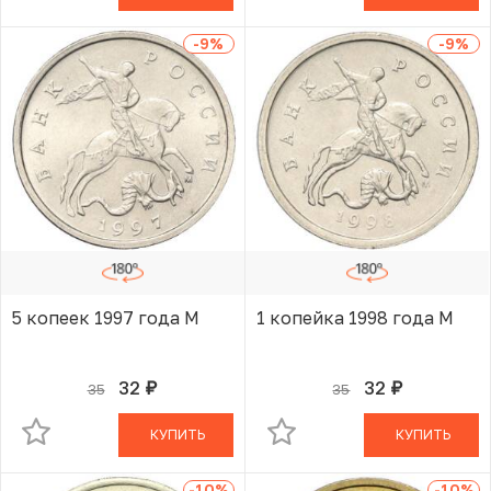
-9
%
-9
%
5 копеек 1997 года М
1 копейка 1998 года М
32
32
35
35
руб.
руб.
В КОРЗИНЕ
В КОРЗИНЕ
КУПИТЬ
КУПИТЬ
-10
%
-10
%