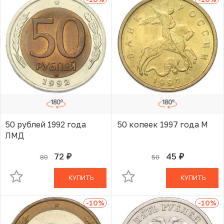
50 рублей 1992 года
50 копеек 1997 года М
ЛМД
72
45
80
50
руб.
руб.
В КОРЗИНЕ
В КОРЗИНЕ
КУПИТЬ
КУПИТЬ
-10
%
-10
%