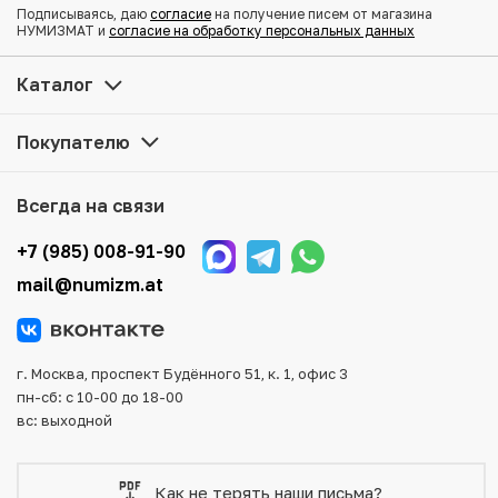
Подписываясь, даю
согласие
на получение писем от магазина
Купить 50 рублей 1992 года ЛМД по привлекательной
НУМИЗМАТ и
согласие на обработку персональных данных
цене можно в нашем интернет-магазине — Вам
достаточно оформить заказ на сайте. Все монеты,
Каталог
представленные в каталоге, находятся в наличии на
нашем складе.
Покупателю
Мы доставим Ваш заказ в любой регион России, кроме
того, возможен самовывоз товара из офиса магазина.
Всегда на связи
Для вашего удобства представлены несколько способов
оплаты и доставки заказа. Все отправления надежно и
+7 (985) 008-91-90
тщательно упаковываются, что исключает возможность
mail@numizm.at
повреждения во время доставки.
г. Москва, проспект Будённого 51, к. 1, офис 3
пн-сб: с 10-00 до 18-00
вс: выходной
Как не терять наши письма?