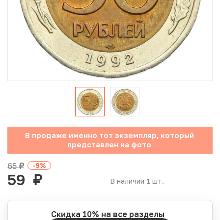
Юбилейные монеты Банка России (с 1999 года)
Памятные и инвестиционные монеты СССР и России
Иностранные монеты
Неофициальные выпуски монет (Unusual)
Античные и средневековые монеты
Наборы монет
В продаже именно тот экземпляр, который
представлен на фото
Инвестиционные монеты
65
-9
%
руб.
59
руб.
В наличии 1 шт.
Скидка 10% на все разделы