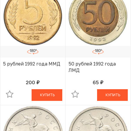
5 рублей 1992 года ММД
50 рублей 1992 года
ЛМД
200
65
руб.
руб.
В КОРЗИНЕ
В КОРЗИНЕ
КУПИТЬ
КУПИТЬ