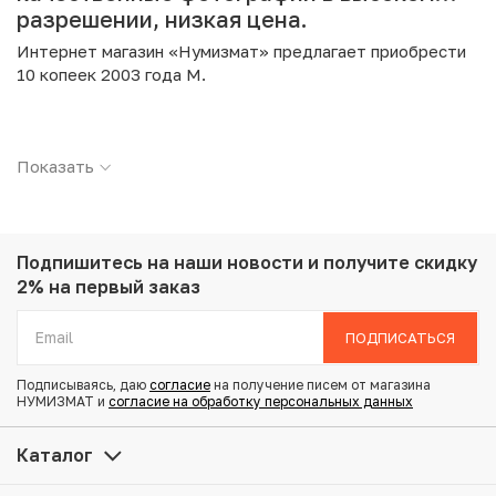
разрешении, низкая цена.
Интернет магазин «Нумизмат» предлагает приобрести
10 копеек 2003 года М.
Подробные характеристики товара:
Показать
Страна: Россия
Номинал: 10 копеек
Год: 2003
Буквы: М
Металл: Латунь
Подпишитесь на наши новости
и получите скидку
Вес: 1.95 г
2% на первый заказ
Диаметр: 17.5 мм
Состояние: AU
ПОДПИСАТЬСЯ
Подписываясь, даю
согласие
на получение писем от магазина
Купить 10 копеек 2003 года М по привлекательной цене
НУМИЗМАТ и
согласие на обработку персональных данных
можно в нашем интернет-магазине — Вам достаточно
оформить заказ на сайте. Все монеты, представленные
Каталог
в каталоге, находятся в наличии на нашем складе.