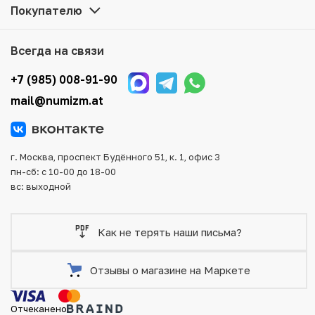
Покупателю
Мы доставим Ваш заказ в любой регион России, кроме
того, возможен самовывоз товара из офиса магазина.
Для вашего удобства представлены несколько способов
Всегда на связи
оплаты и доставки заказа. Все отправления надежно и
тщательно упаковываются, что исключает возможность
+7 (985) 008-91-90
повреждения во время доставки.
mail@numizm.at
г. Москва, проспект Будённого 51, к. 1, офис 3
пн-сб: с 10-00 до 18-00
вс: выходной
Как не терять наши письма?
Отзывы о магазине на Маркете
Отчеканено