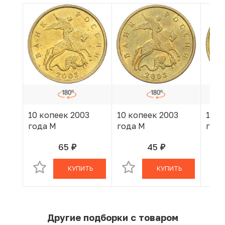
10 копеек 2003
10 копеек 2003
10 к
года М
года М
года
65
45
руб.
руб.
В КОРЗИНЕ
В КОРЗИНЕ
КУПИТЬ
КУПИТЬ
Другие подборки с товаром