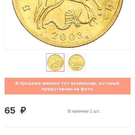
Юбилейные монеты Банка России (с 1999 года)
Памятные и инвестиционные монеты СССР и России
Иностранные монеты
Неофициальные выпуски монет (Unusual)
Античные и средневековые монеты
Наборы монет
В продаже именно тот экземпляр, который
представлен на фото
Инвестиционные монеты
65
руб.
В наличии 1 шт.