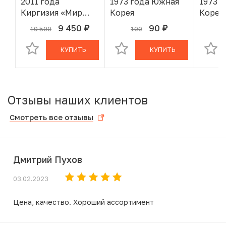
2011 года
1973 года Южная
1973 
Киргизия «Мир
Корея
Корея
наших детей»
9 450
90
10 500
100
1
руб.
руб.
В КОРЗИНЕ
В КОРЗИНЕ
КУПИТЬ
КУПИТЬ
Отзывы наших клиентов
Смотреть все отзывы
Дмитрий Пухов
03.02.2023
Цена, качество. Хороший ассортимент