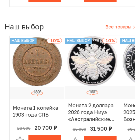
года»
Наш выбор
Все товары
-10
%
-10
%
НАШ ВЫБОР
НАШ ВЫБОР
НАШ ВЫ
Монета 2 доллара
Монет
Монета 1 копейка
2026 года Ниуэ
2025 
1903 года СПБ
«Австралийские
Возне
пчелы — Пчела-
лет
20 700
31 500
23 000
руб.
В КОРЗИНЕ
35 000
60 00
руб.
В КОРЗИНЕ
листорез»
левен