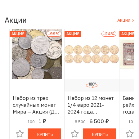
Акции
Акции
-99
%
-24
%
АКЦИЯ
АКЦИЯ
АКЦИЯ
Набор из трех
Набор из 12 монет
Банкн
случайных монет
1/4 евро 2021-
рейхс
Мира — Акция (Для
2024 года
года 
заказов от 2000 р)
Франция «XXXIII
(Воор
1
6 500
100
8 500
10 5
руб.
руб.
В КОРЗИНЕ
В КОРЗИНЕ
летние
силы 
Олимпийские игры
КУПИТЬ
КУПИТЬ
в Париже 2024