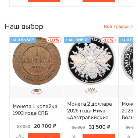
года»
Наш выбор
Все товары
-10
%
-10
%
НАШ ВЫБОР
НАШ ВЫБОР
НАШ ВЫ
Монета 2 доллара
Монет
Монета 1 копейка
2026 года Ниуэ
2025 
1903 года СПБ
«Австралийские
Возне
пчелы — Пчела-
лет
20 700
31 500
23 000
руб.
В КОРЗИНЕ
35 000
60 00
руб.
В КОРЗИНЕ
листорез»
левен