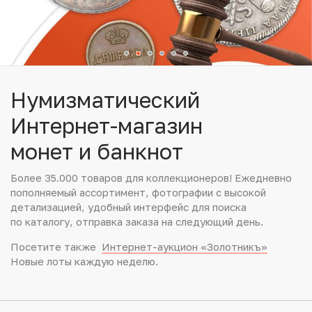
Юбилейные монеты Банка России (с 1999 года)
Памятные и инвестиционные монеты СССР и России
Иностранные монеты
Нумизматический
Неофициальные выпуски монет (Unusual)
Интернет-магазин
монет и банкнот
Античные и средневековые монеты
Более 35.000 товаров для коллекционеров! Ежедневно
Наборы монет
пополняемый ассортимент, фотографии с высокой
детализацией, удобный интерфейс для поиска
Инвестиционные монеты
по каталогу, отправка заказа на следующий день.
Посетите также
Интернет-аукцион «Золотникъ»
Новые лоты каждую неделю.