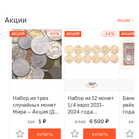
Акции
Акции
-99
%
-24
%
АКЦИЯ
АКЦИЯ
АКЦИЯ
Набор из трех
Набор из 12 монет
Банкн
случайных монет
1/4 евро 2021-
рейхс
Мира — Акция (Для
2024 года
года 
заказов от 2000 р)
Франция «XXXIII
(Воор
1
6 500
100
8 500
10 5
руб.
руб.
В КОРЗИНЕ
В КОРЗИНЕ
летние
силы 
Олимпийские игры
КУПИТЬ
КУПИТЬ
в Париже 2024