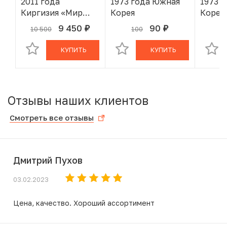
2011 года
1973 года Южная
1973 
Киргизия «Мир
Корея
Корея
наших детей»
9 450
90
10 500
100
1
руб.
руб.
В КОРЗИНЕ
В КОРЗИНЕ
КУПИТЬ
КУПИТЬ
Отзывы наших клиентов
Смотреть все отзывы
Дмитрий Пухов
03.02.2023
Цена, качество. Хороший ассортимент