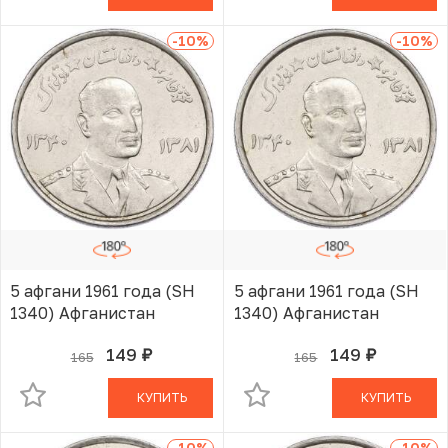
-10
%
-10
%
5 афгани 1961 года (SH
5 афгани 1961 года (SH
1340) Афганистан
1340) Афганистан
149
149
165
165
руб.
руб.
В КОРЗИНЕ
В КОРЗИНЕ
КУПИТЬ
КУПИТЬ
-10
%
-10
%