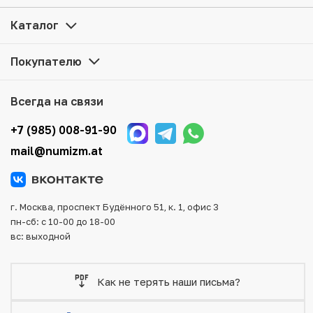
Стамбульскому монетному двору — 12 ноября» по
привлекательной цене можно в нашем интернет-
Каталог
магазине — Вам достаточно оформить заказ на сайте.
Все монеты, представленные в каталоге, находятся в
Покупателю
наличии на нашем складе.
Мы доставим Ваш заказ в любой регион России, кроме
Всегда на связи
того, возможен самовывоз товара из офиса магазина.
Для вашего удобства представлены несколько способов
+7 (985) 008-91-90
оплаты и доставки заказа. Все отправления надежно и
mail@numizm.at
тщательно упаковываются, что исключает возможность
повреждения во время доставки.
г. Москва, проспект Будённого 51, к. 1, офис 3
пн-сб: с 10-00 до 18-00
вс: выходной
Как не терять наши письма?