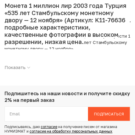
Монета 1 миллион лир 2003 года Турция
«535 лет Стамбульскому монетному
двору — 12 ноября» (Артикул: K11-76636):
подробные характеристики,
качественные фотографии в высоком
Интернет магазин «Нумизмат» предлагает приобрести 1
разрешении, низкая цена.
миллион лир 2003 года Турция «535 лет Стамбульскому
монетному двору — 12 ноября».
Подробные характеристики товара:
Показать
Страна: Турция
Номинал: 1000000 лир
Год: 2003
Металл: Биметалл
Подпишитесь на наши новости
и получите скидку
Вес: 11.87 г
2% на первый заказ
Диаметр: 32.1 мм
Состояние: UNC
ПОДПИСАТЬСЯ
Подписываясь, даю
согласие
на получение писем от магазина
Купить 1 миллион лир 2003 года Турция «535 лет
НУМИЗМАТ и
согласие на обработку персональных данных