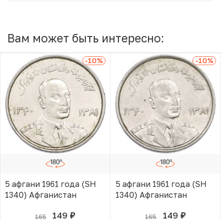
Вам может быть интересно:
-10
%
-10
%
5 афгани 1961 года (SH
5 афгани 1961 года (SH
1340) Афганистан
1340) Афганистан
149
149
165
165
руб.
руб.
В КОРЗИНЕ
В КОРЗИНЕ