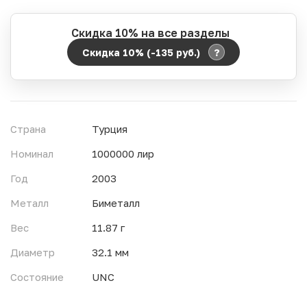
Скидка 10% на все разделы
?
Скидка 10% (-135
руб.
)
Период действия акции:
Начало:
06.08.2026 00:00
Окончание:
07.08.2026 23:59
Страна
Турция
Время до окончания:
10
ч.
Номинал
1000000 лир
Год
2003
Металл
Биметалл
Вес
11.87 г
Диаметр
32.1 мм
Состояние
UNC