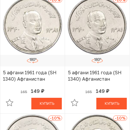
5 афгани 1961 года (SH
5 афгани 1961 года (SH
1340) Афганистан
1340) Афганистан
149
149
165
165
руб.
руб.
В КОРЗИНЕ
В КОРЗИНЕ
КУПИТЬ
КУПИТЬ
-10
%
-10
%