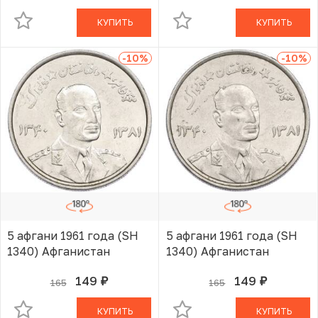
КУПИТЬ
КУПИТЬ
-10
%
-10
%
5 афгани 1961 года (SH
5 афгани 1961 года (SH
1340) Афганистан
1340) Афганистан
149
149
165
165
руб.
руб.
В КОРЗИНЕ
В КОРЗИНЕ
КУПИТЬ
КУПИТЬ