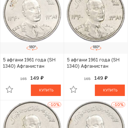
5 афгани 1961 года (SH
5 афгани 1961 года (SH
1340) Афганистан
1340) Афганистан
149
149
165
165
руб.
руб.
В КОРЗИНЕ
В КОРЗИНЕ
КУПИТЬ
КУПИТЬ
-10
%
-10
%