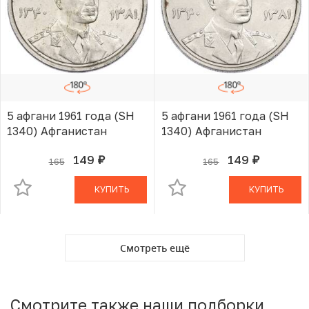
5 афгани 1961 года (SH
5 афгани 1961 года (SH
1340) Афганистан
1340) Афганистан
149
149
165
165
руб.
руб.
В КОРЗИНЕ
В КОРЗИНЕ
КУПИТЬ
КУПИТЬ
Смотреть ещё
Смотрите также наши подборки