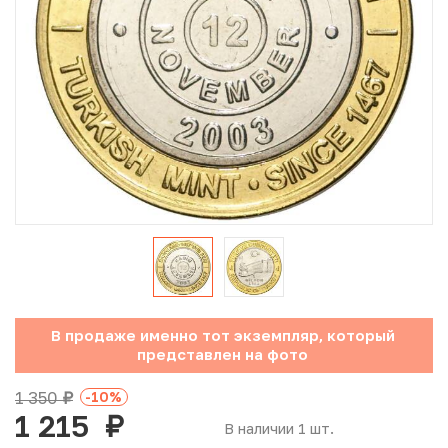
Юбилейные монеты Банка России (с 1999 года)
Памятные и инвестиционные монеты СССР и России
Иностранные монеты
Неофициальные выпуски монет (Unusual)
Античные и средневековые монеты
Наборы монет
Инвестиционные монеты
В продаже именно тот экземпляр, который
представлен на фото
1 350
-10
%
руб.
1 215
руб.
В наличии 1 шт.