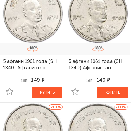
5 афгани 1961 года (SH
5 афгани 1961 года (SH
1340) Афганистан
1340) Афганистан
149
149
165
165
руб.
руб.
В КОРЗИНЕ
В КОРЗИНЕ
КУПИТЬ
КУПИТЬ
-10
%
-10
%