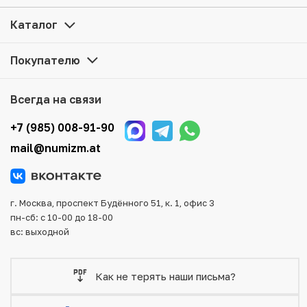
Стамбульскому монетному двору — 18 июня» по
привлекательной цене можно в нашем интернет-
Каталог
магазине — Вам достаточно оформить заказ на сайте.
Все монеты, представленные в каталоге, находятся в
Покупателю
наличии на нашем складе.
Мы доставим Ваш заказ в любой регион России, кроме
Всегда на связи
того, возможен самовывоз товара из офиса магазина.
Для вашего удобства представлены несколько способов
+7 (985) 008-91-90
оплаты и доставки заказа. Все отправления надежно и
mail@numizm.at
тщательно упаковываются, что исключает возможность
повреждения во время доставки.
г. Москва, проспект Будённого 51, к. 1, офис 3
пн-сб: с 10-00 до 18-00
вс: выходной
Как не терять наши письма?