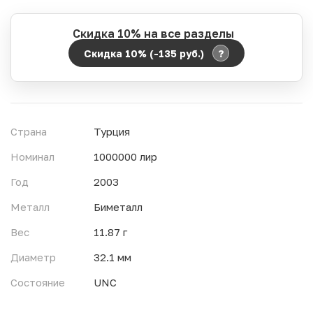
Скидка 10% на все разделы
?
Скидка 10% (-135
руб.
)
Период действия акции:
Начало:
06.08.2026 00:00
Окончание:
07.08.2026 23:59
Страна
Турция
Время до окончания:
2
ч.
Номинал
1000000 лир
Год
2003
Металл
Биметалл
Вес
11.87 г
Диаметр
32.1 мм
Состояние
UNC