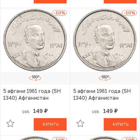
-10
%
-10
%
5 афгани 1961 года (SH
5 афгани 1961 года (SH
1340) Афганистан
1340) Афганистан
149
149
165
165
руб.
руб.
В КОРЗИНЕ
В КОРЗИНЕ
КУПИТЬ
КУПИТЬ
-10
%
-10
%