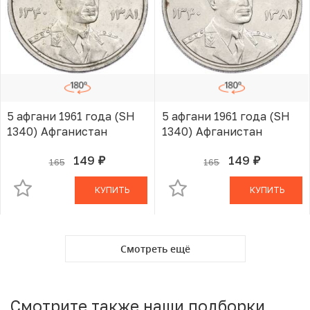
5 афгани 1961 года (SH
5 афгани 1961 года (SH
1340) Афганистан
1340) Афганистан
149
149
165
165
руб.
руб.
В КОРЗИНЕ
В КОРЗИНЕ
КУПИТЬ
КУПИТЬ
Смотреть ещё
Смотрите также наши подборки