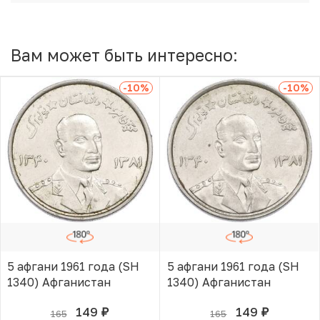
Вам может быть интересно:
-10
%
-10
%
5 афгани 1961 года (SH
5 афгани 1961 года (SH
1340) Афганистан
1340) Афганистан
149
149
165
165
руб.
руб.
В КОРЗИНЕ
В КОРЗИНЕ