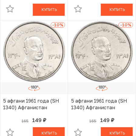
КУПИТЬ
КУПИТЬ
-10
%
-10
%
5 афгани 1961 года (SH
5 афгани 1961 года (SH
1340) Афганистан
1340) Афганистан
149
149
165
165
руб.
руб.
В КОРЗИНЕ
В КОРЗИНЕ
КУПИТЬ
КУПИТЬ