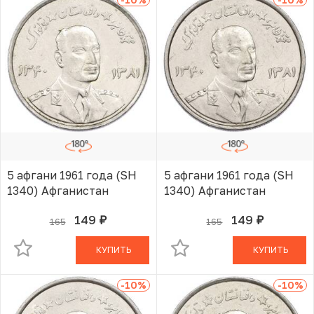
5 афгани 1961 года (SH
5 афгани 1961 года (SH
1340) Афганистан
1340) Афганистан
149
149
165
165
руб.
руб.
В КОРЗИНЕ
В КОРЗИНЕ
КУПИТЬ
КУПИТЬ
-10
%
-10
%