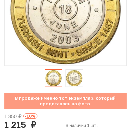
Юбилейные монеты Банка России (с 1999 года)
Памятные и инвестиционные монеты СССР и России
Иностранные монеты
Неофициальные выпуски монет (Unusual)
Античные и средневековые монеты
Наборы монет
Инвестиционные монеты
В продаже именно тот экземпляр, который
представлен на фото
1 350
-10
%
руб.
1 215
руб.
В наличии 1 шт.