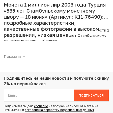
Монета 1 миллион лир 2003 года Турция
«535 лет Стамбульскому монетному
двору — 18 июня» (Артикул: K11-76490):
подробные характеристики,
качественные фотографии в высоком
Интернет магазин «Нумизмат» предлагает приобрести 1
разрешении, низкая цена.
миллион лир 2003 года Турция «535 лет Стамбульскому
монетному двору — 18 июня».
Подробные характеристики товара:
Показать
Страна: Турция
Номинал: 1000000 лир
Год: 2003
Металл: Биметалл
Подпишитесь на наши новости
и получите скидку
Вес: 11.87 г
2% на первый заказ
Диаметр: 32.1 мм
Состояние: UNC
ПОДПИСАТЬСЯ
Подписываясь, даю
согласие
на получение писем от магазина
Купить 1 миллион лир 2003 года Турция «535 лет
НУМИЗМАТ и
согласие на обработку персональных данных