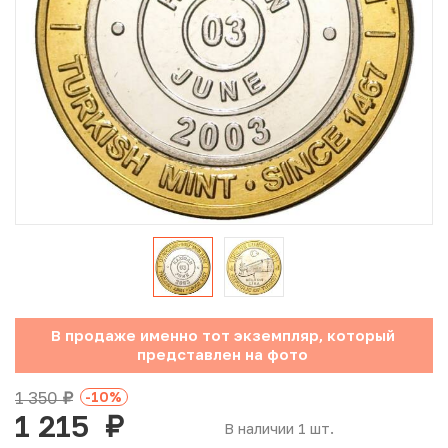
Юбилейные монеты Банка России (с 1999 года)
Памятные и инвестиционные монеты СССР и России
Иностранные монеты
Неофициальные выпуски монет (Unusual)
Античные и средневековые монеты
Наборы монет
Инвестиционные монеты
В продаже именно тот экземпляр, который
представлен на фото
1 350
-10
%
руб.
1 215
руб.
В наличии 1 шт.