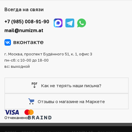
Мы доставим Ваш заказ в любой регион России, кроме
Всегда на связи
того, возможен самовывоз товара из офиса магазина.
Для вашего удобства представлены несколько способов
+7 (985) 008-91-90
оплаты и доставки заказа. Все отправления надежно и
mail@numizm.at
тщательно упаковываются, что исключает возможность
повреждения во время доставки.
г. Москва, проспект Будённого 51, к. 1, офис 3
пн-сб: с 10-00 до 18-00
вс: выходной
Как не терять наши письма?
Отзывы о магазине на Маркете
Отчеканено