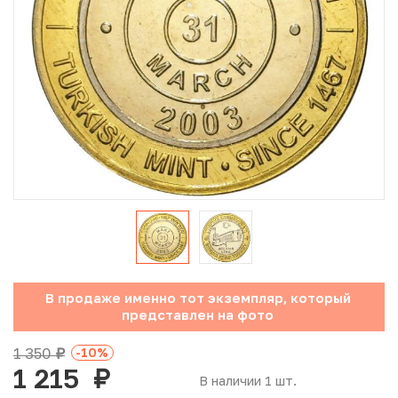
Юбилейные монеты Банка России (с 1999 года)
Памятные и инвестиционные монеты СССР и России
Иностранные монеты
Неофициальные выпуски монет (Unusual)
Античные и средневековые монеты
Наборы монет
Инвестиционные монеты
В продаже именно тот экземпляр, который
представлен на фото
1 350
-10
%
руб.
1 215
руб.
В наличии 1 шт.