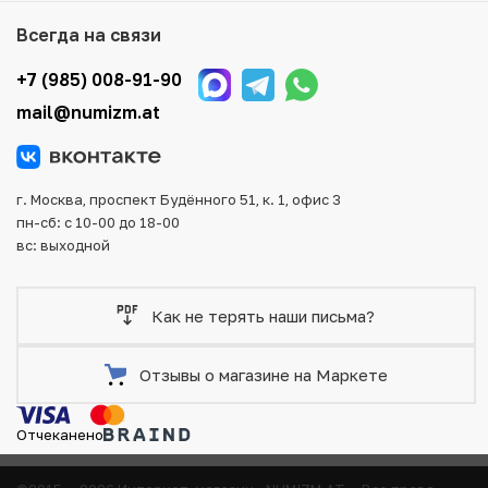
Мы доставим Ваш заказ в любой регион России, кроме
Всегда на связи
того, возможен самовывоз товара из офиса магазина.
Для вашего удобства представлены несколько способов
+7 (985) 008-91-90
оплаты и доставки заказа. Все отправления надежно и
mail@numizm.at
тщательно упаковываются, что исключает возможность
повреждения во время доставки.
г. Москва, проспект Будённого 51, к. 1, офис 3
пн-сб: с 10-00 до 18-00
вс: выходной
Как не терять наши письма?
Отзывы о магазине на Маркете
Отчеканено