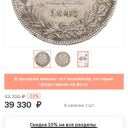
Юбилейные монеты Банка России (с 1999 года)
Памятные и инвестиционные монеты СССР и России
Иностранные монеты
Неофициальные выпуски монет (Unusual)
Античные и средневековые монеты
Наборы монет
В продаже именно тот экземпляр, который
представлен на фото
Инвестиционные монеты
43 700
-10
%
руб.
39 330
руб.
В наличии 1 шт.
Скидка 10% на все разделы