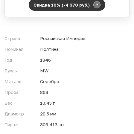
?
Скидка 10% (-4 370
руб.
)
Период действия акции:
Начало:
06.08.2026 00:00
Окончание:
07.08.2026 23:59
Страна
Российская Империя
Время до окончания:
11
ч.
Номинал
Полтина
Год
1846
Буквы
MW
Металл
Серебро
Проба
868
Вес
10.45 г
Диаметр
28.5 мм
Тираж
308.413 шт.