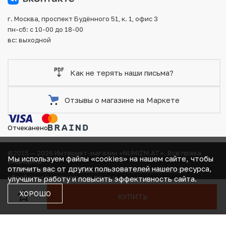
г. Москва, проспект Будённого 51, к. 1, офис 3
пн-сб: с 10-00 до 18-00
вс: выходной
Как не терять наши письма?
Отзывы о магазине на Маркете
Отчеканено
©2015 — 2026 Интернет-магазин «NUMIZM.AT».
Все права
Мы используем файлы «cookies» на нашем сайте, чтобы
защищены
отличить вас от других пользователей нашего ресурса,
Договор-оферта
Политика компании в отношении
В КОРЗИНЕ
обработки персональных данных
улучшить работу и повысить эффективность сайта.
Согласие на получение рекламно-информационных
ХОРОШО
КУПИТЬ
материалов