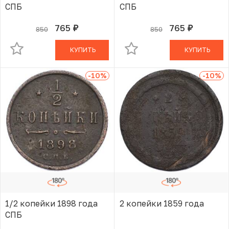
СПБ
СПБ
765
765
850
850
руб.
руб.
В КОРЗИНЕ
В КОРЗИНЕ
КУПИТЬ
КУПИТЬ
-10
%
-10
%
1/2 копейки 1898 года
2 копейки 1859 года
СПБ