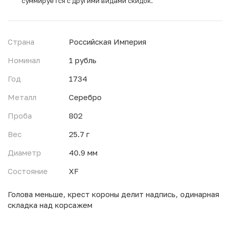
суммируется с другими видами скидок.
Страна
Российская Империя
Номинал
1 рубль
Год
1734
Металл
Серебро
Проба
802
Вес
25.7 г
Диаметр
40.9 мм
Состояние
XF
Голова меньше, крест короны делит надпись, одинарная
складка над корсажем