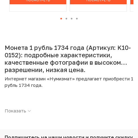
Монета 1 рубль 1734 года (Артикул: K10-
0152): подробные характеристики,
качественные фотографии в высоком
разрешении, низкая цена.
Интернет магазин «Нумизмат» предлагает приобрести 1
рубль 1734 года.
Подробные характеристики товара:
Показать
Страна: Российская Империя
Номинал: 1 рубль
Год: 1734
Металл: Серебро
Проба: 802
Подпишитесь на наши новости
и получите скидку