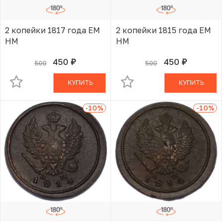
2 копейки 1817 года ЕМ
2 копейки 1815 года ЕМ
НМ
НМ
450
450
500
500
руб.
руб.
В КОРЗИНЕ
В КОРЗИНЕ
КУПИТЬ
КУПИТЬ
-10
%
-10
%