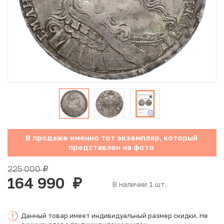
Юбилейные монеты Банка России (с 1999 года)
Памятные и инвестиционные монеты СССР и России
Иностранные монеты
Неофициальные выпуски монет (Unusual)
Античные и средневековые монеты
Наборы монет
В продаже именно тот экземпляр, который
представлен на фото
Инвестиционные монеты
225 000
руб.
164 990
руб.
В наличии 1 шт.
Данный товар имеет индивидуальный размер скидки. Не