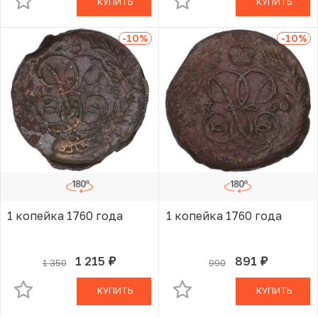
КУПИТЬ
КУПИТЬ
-10
%
-10
%
1 копейка 1760 года
1 копейка 1760 года
1 215
891
1 350
990
руб.
руб.
В КОРЗИНЕ
В КОРЗИНЕ
КУПИТЬ
КУПИТЬ