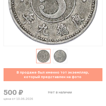
Юбилейные монеты Банка России (с 1999 года)
Памятные и инвестиционные монеты СССР и России
Иностранные монеты
Неофициальные выпуски монет (Unusual)
Античные и средневековые монеты
Наборы монет
В продаже был именно тот экземпляр,
Инвестиционные монеты
который представлен на фото
500
₽
Нет в наличии
цена от 10.06.2026