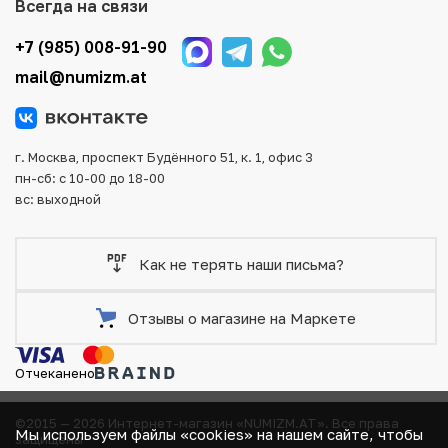
Всегда на связи
оплаты и доставки заказа. Все отправления надежно и
тщательно упаковываются, что исключает возможность
+7 (985) 008-91-90
повреждения во время доставки.
mail@numizm.at
г. Москва, проспект Будённого 51, к. 1, офис 3
пн-сб: с 10-00 до 18-00
вс: выходной
Как не терять наши письма?
Отзывы о магазине на Маркете
Отчеканено
©2015 — 2026 Интернет-магазин «NUMIZM.AT».
Все права
Мы используем файлы «cookies» на нашем сайте, чтобы
защищены