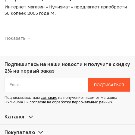
Интернет магазин «Нумизмат» предлагает приобрести
50 копеек 2005 года М.
Подробные характеристики товара:
Показать
Страна: Россия
Номинал: 50 копеек
Год: 2005
Буквы: М
Металл: Латунь
Подпишитесь на наши новости
и получите скидку
Вес: 2.75 г
2% на первый заказ
Диаметр: 19.5 мм
Состояние: AU
ПОДПИСАТЬСЯ
Подписываясь, даю
согласие
на получение писем от магазина
Купить 50 копеек 2005 года М по привлекательной цене
НУМИЗМАТ и
согласие на обработку персональных данных
можно в нашем интернет-магазине — Вам достаточно
оформить заказ на сайте. Все монеты, представленные
Каталог
в каталоге, находятся в наличии на нашем складе.
Покупателю
Мы доставим Ваш заказ в любой регион России, кроме