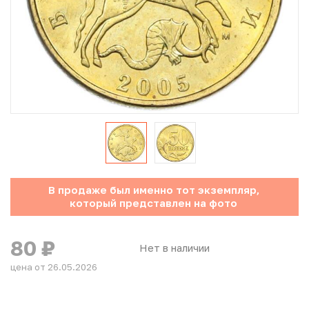
Юбилейные монеты Банка России (с 1999 года)
Памятные и инвестиционные монеты СССР и России
Иностранные монеты
Неофициальные выпуски монет (Unusual)
Античные и средневековые монеты
Наборы монет
В продаже был именно тот экземпляр,
который представлен на фото
Инвестиционные монеты
80
₽
Нет в наличии
цена от 26.05.2026