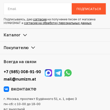
Состояние: G
ПОДПИСАТЬСЯ
Купить Копейка 1613-1645 года Михаил Федорович по
Подписываясь, даю
согласие
на получение писем от магазина
привлекательной цене можно в нашем интернет-
НУМИЗМАТ и
согласие на обработку персональных данных
магазине — Вам достаточно оформить заказ на сайте.
Все монеты, представленные в каталоге, находятся в
Каталог
наличии на нашем складе.
Покупателю
Мы доставим Ваш заказ в любой регион России, кроме
того, возможен самовывоз товара из офиса магазина.
Для вашего удобства представлены несколько способов
Всегда на связи
оплаты и доставки заказа. Все отправления надежно и
тщательно упаковываются, что исключает возможность
+7 (985) 008-91-90
повреждения во время доставки.
mail@numizm.at
г. Москва, проспект Будённого 51, к. 1, офис 3
пн-сб: с 10-00 до 18-00
вс: выходной