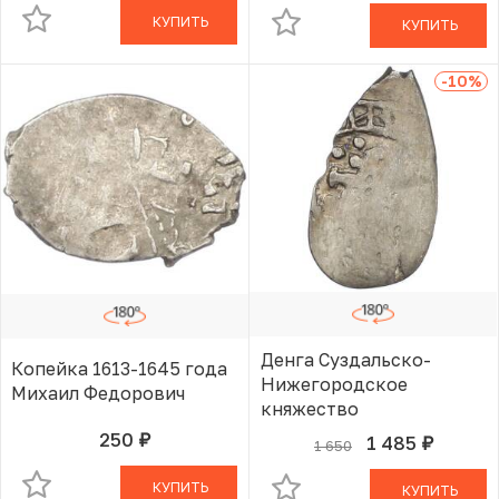
КУПИТЬ
КУПИТЬ
-10
%
Денга Суздальско-
Копейка 1613-1645 года
Нижегородское
Михаил Федорович
княжество
250
1 485
руб.
В КОРЗИНЕ
1 650
руб.
В КОРЗИНЕ
КУПИТЬ
КУПИТЬ