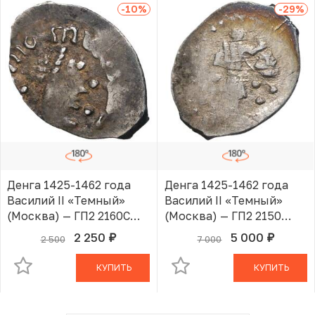
-10
%
-29
%
Денга 1425-1462 года
Денга 1425-1462 года
Василий II «Темный»
Василий II «Темный»
(Москва) — ГП2 2160С
(Москва) — ГП2 2150
(Ст.редк.VIII)
(Ст.редк.III)
2 250
5 000
2 500
7 000
руб.
руб.
В КОРЗИНЕ
В КОРЗИНЕ
КУПИТЬ
КУПИТЬ