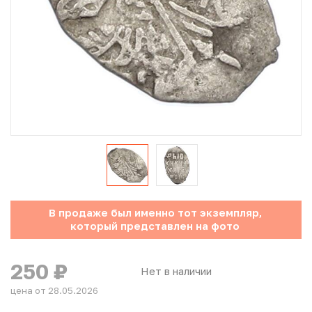
Юбилейные монеты Банка России (с 1999 года)
Памятные и инвестиционные монеты СССР и России
Иностранные монеты
Неофициальные выпуски монет (Unusual)
Античные и средневековые монеты
Наборы монет
В продаже был именно тот экземпляр,
Инвестиционные монеты
который представлен на фото
250
₽
Нет в наличии
цена от 28.05.2026