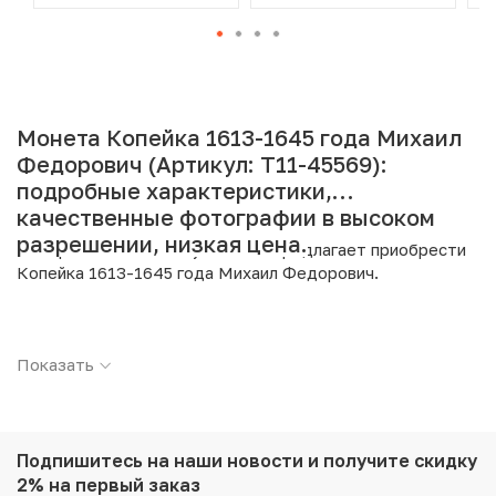
Монета Копейка 1613-1645 года Михаил
Федорович (Артикул: T11-45569):
подробные характеристики,
качественные фотографии в высоком
разрешении, низкая цена.
Интернет магазин «Нумизмат» предлагает приобрести
Копейка 1613-1645 года Михаил Федорович.
Подробные характеристики товара:
Показать
Страна: Допетровская Русь
Номинал: 1 копейка
Период: 1613-1645
Металл: Серебро
Вес: 0.39 г
Подпишитесь на наши новости
и получите скидку
Диаметр: 12.6 мм
2% на первый заказ