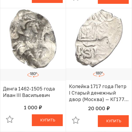
Копейка 1717 года Петр
Денга 1462-1505 года
I Старый денежный
Иван III Васильевич
двор (Москва) — КГ1778
(Ст.редк. IX)
1 000
20 000
руб.
В КОРЗИНЕ
руб.
В КОРЗИНЕ
КУПИТЬ
КУПИТЬ