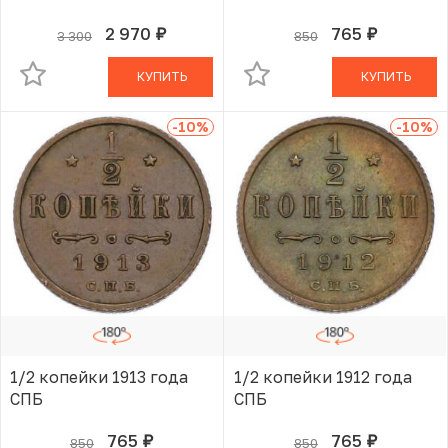
2 970
765
3 300
850
руб.
руб.
В КОРЗИНЕ
В КОРЗИНЕ
КУПИТЬ
КУПИТЬ
-10
%
-10
%
1/2 копейки 1913 года
1/2 копейки 1912 года
СПБ
СПБ
765
765
850
850
руб.
руб.
В КОРЗИНЕ
В КОРЗИНЕ