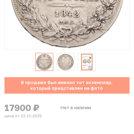
Юбилейные монеты Банка России (с 1999 года)
Памятные и инвестиционные монеты СССР и России
Иностранные монеты
Неофициальные выпуски монет (Unusual)
Античные и средневековые монеты
Наборы монет
В продаже был именно тот экземпляр,
который представлен на фото
Инвестиционные монеты
17900
₽
Нет в наличии
цена от 22.10.2025