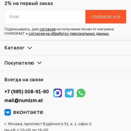
Проба: 868
2% на первый заказ
Вес: 20.1 г
Диаметр: 35.5 мм
ПОДПИСАТЬСЯ
Состояние: VF
Подписываясь, даю
согласие
на получение писем от магазина
НУМИЗМАТ и
согласие на обработку персональных данных
Купить 1 рубль 1842 года СПБ АЧ по привлекательной
цене можно в нашем интернет-магазине — Вам
Каталог
достаточно оформить заказ на сайте. Все монеты,
представленные в каталоге, находятся в наличии на
Покупателю
нашем складе.
Мы доставим Ваш заказ в любой регион России, кроме
Всегда на связи
того, возможен самовывоз товара из офиса магазина.
Для вашего удобства представлены несколько способов
+7 (985) 008-91-90
оплаты и доставки заказа. Все отправления надежно и
mail@numizm.at
тщательно упаковываются, что исключает возможность
повреждения во время доставки.
г. Москва, проспект Будённого 51, к. 1, офис 3
пн-сб: с 10-00 до 18-00