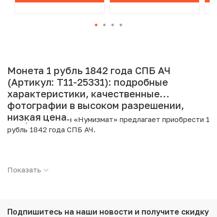
Монета 1 рубль 1842 года СПБ АЧ
(Артикул: T11-25331): подробные
характеристики, качественные
фотографии в высоком разрешении,
низкая цена.
Интернет магазин «Нумизмат» предлагает приобрести 1
рубль 1842 года СПБ АЧ.
Подробные характеристики товара:
Показать
Страна: Российская Империя
Номинал: 1 рубль
Год: 1842
Буквы: СПБ АЧ
Металл: Серебро
Подпишитесь на наши новости
и получите скидку