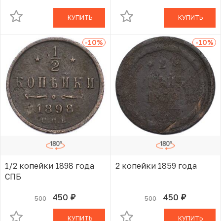
КУПИТЬ
КУПИТЬ
-10
%
-10
%
1/2 копейки 1898 года
2 копейки 1859 года
СПБ
450
450
500
500
руб.
руб.
В КОРЗИНЕ
В КОРЗИНЕ
КУПИТЬ
КУПИТЬ