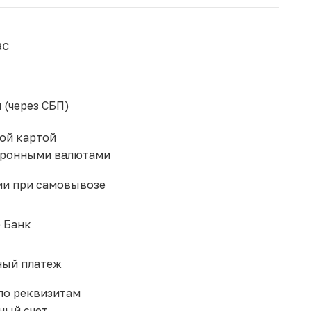
ас
 (через СБП)
ой картой
тронными валютами
и при самовывозе
 Банк
ый платеж
по реквизитам
ный счет