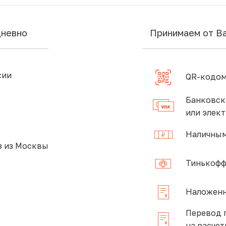
дневно
Принимаем от В
сии
QR-кодом
Банковск
или элек
Наличным
 из Москвы
Тинькофф
Наложенн
Перевод 
на расчет