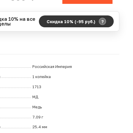
дка 10% на все
?
Скидка 10% (-95
руб.
)
делы
д действия акции:
о:
06.08.2026 00:00
ание:
07.08.2026 23:59
ремя до окончания:
0
ч.
Российская Империя
л
1 копейка
1713
МД
Медь
7.09 г
р
25.4 мм