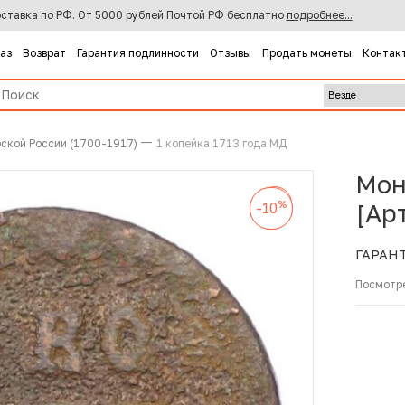
ставка по РФ. От 5000 рублей Почтой РФ бесплатно
подробнее...
каз
Возврат
Гарантия подлинности
Отзывы
Продать монеты
Контак
ской России (1700-1917)
1 копейка 1713 года МД
Мон
%
-10
%
%
[Ар
-10
-10
ГАРАН
Посмотр