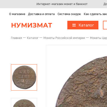
Интернет-магазин монет и банкнот
До
О магазине
Доставка и оплата
Система скидок
Как сделать за
Все монеты
Все банкноты
Все ордена, медали, знаки
Все жетоны и настольные медали
Все почтовые марки, конверты, открытки
Все аксессуары и литература
НУМИЗМАТ
Каталог
Категории (тематики)
Банкноты России и СССР
Награды
Настольные медали
Почтовые марки СССР и России
Аксессуары LEUCHTTURM
Главная
Каталог
Монеты Российской империи
Монеты Цар
Монеты Допетровской Руси («Чешуйки»)
Иностранные банкноты
Значки
Жетоны
Почтовые марки стран мира
Аксессуары других производителей
Монеты Российской империи
Неофициальные выпуски банкнот (Unusual)
Непочтовые марки СССР и России
Литература
Монеты СССР и России (Регулярный чекан)
Акции и облигации
Непочтовые марки иностранные
Региональные и специальные выпуски монет СССР и РФ
Лотерейные билеты
Спецвыпуски марок (листы, блоки, сцепки)
Юбилейные монеты СССР и России (1965-1995)
Прочие бумаги (билеты, талоны, квитанции)
Почтовые карточки, конверты, открытки
Юбилейные монеты Банка России (с 1999 года)
Памятные и инвестиционные монеты СССР и России